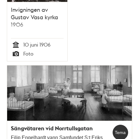
Invigningen av
Gustav Vasa kyrka
1906
10 juni 1906
Tid
Foto
Typ
Sängvätaren vid Norrtullsgatan
Tema
Filip Engelhardt vann Samfundet S:t Eriks