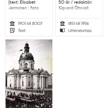
[text: Elisabet
50 år / redaktör:
Jermsten ; foto
Sigvard Öhrvall
Ingrid Johansson,
Göran Fredriksson]
1901 till 2007
1851 till 1956
Tid
Tid
Text
Litteraturtips
Typ
Typ