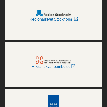
Regionarkivet Stockholm
Riksantikvarieämbetet