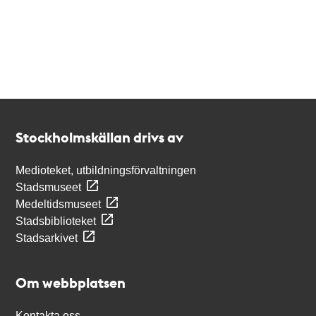
Kontakt
Stockholmskällan
Stockholmskällan drivs av
Medioteket, utbildningsförvaltningen
Stadsmuseet
Medeltidsmuseet
Stadsbiblioteket
Stadsarkivet
Om webbplatsen
Kontakta oss