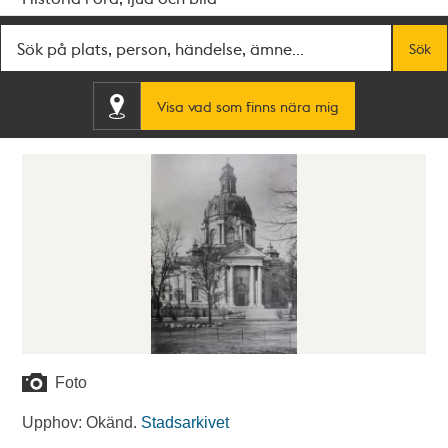
Fritextsök
Sök
Visa vad som finns nära mig
Foto
Upphov: Okänd.
Stadsarkivet