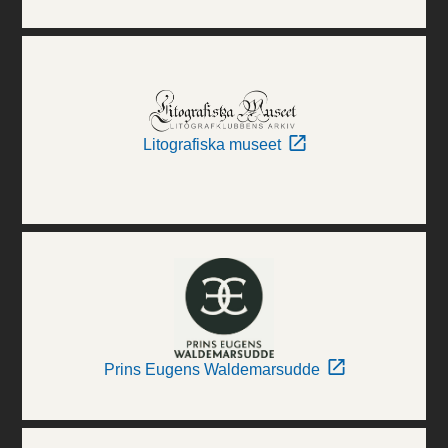
Litografiska museet
Prins Eugens Waldemarsudde