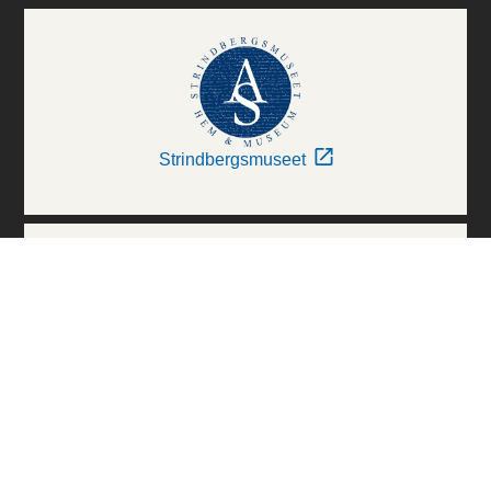
Strindbergsmuseet
Thielska Galleriet