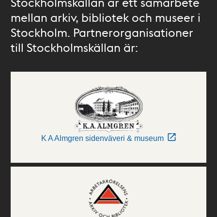
Stockholmskällan är ett samarbete
mellan arkiv, bibliotek och museer i
Stockholm. Partnerorganisationer
till Stockholmskällan är:
K A Almgren sidenväveri & museum