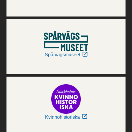
Spårvägsmuseet
Kvinnohistoriska