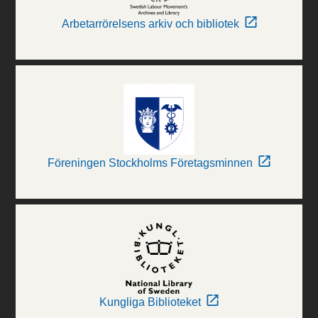
Arbetarrörelsens arkiv och bibliotek
Föreningen Stockholms Företagsminnen
Kungliga Biblioteket