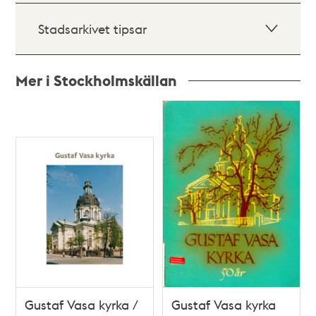
Stadsarkivet tipsar
Mer i Stockholmskällan
Relaterade
poster
och
teman
Gustaf Vasa kyrka /
Gustaf Vasa kyrka