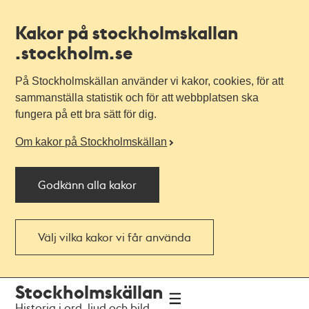
Kakor på stockholmskallan
.stockholm.se
På Stockholmskällan använder vi kakor, cookies, för att
sammanställa statistik och för att webbplatsen ska
fungera på ett bra sätt för dig.
Om kakor på Stockholmskällan
Godkänn alla kakor
Välj vilka kakor vi får använda
Till
Till
Stockholmskällan
navigationen
huvudinnehållet
Historia i ord, ljud och bild