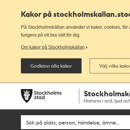
Kakor på stockholmskallan
.st
På Stockholmskällan använder vi kakor, cookies, för a
fungera på ett bra sätt för dig.
Om kakor på Stockholmskällan
Godkänn alla kakor
Välj vilka kak
Till
Till
Stockholmsk
navigationen
huvudinnehållet
Historia i ord, ljud oc
Fritextsök