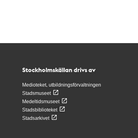
Kontakt
Stockholmskällan
Stockholmskällan drivs av
Medioteket, utbildningsförvaltningen
Stadsmuseet
Medeltidsmuseet
Stadsbiblioteket
Stadsarkivet