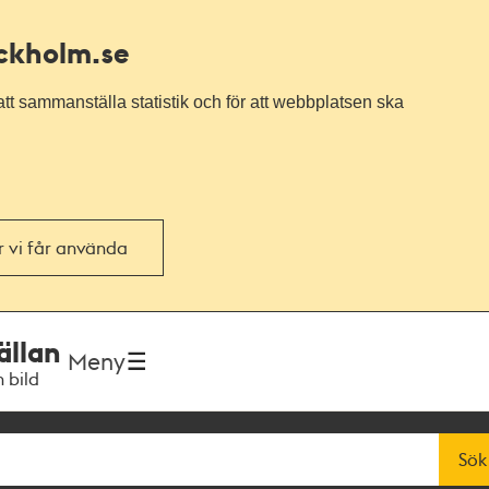
ockholm.se
tt sammanställa statistik och för att webbplatsen ska
or vi får använda
ällan
Meny
h bild
Sök