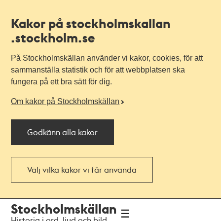
Kakor på stockholmskallan
.stockholm.se
På Stockholmskällan använder vi kakor, cookies, för att
sammanställa statistik och för att webbplatsen ska
fungera på ett bra sätt för dig.
Om kakor på Stockholmskällan
Godkänn alla kakor
Välj vilka kakor vi får använda
Till
Till
Stockholmskällan
navigationen
huvudinnehållet
Historia i ord, ljud och bild