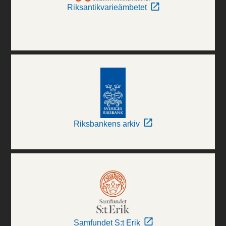
Riksantikvarieämbetet
Riksbankens arkiv
Samfundet S:t Erik