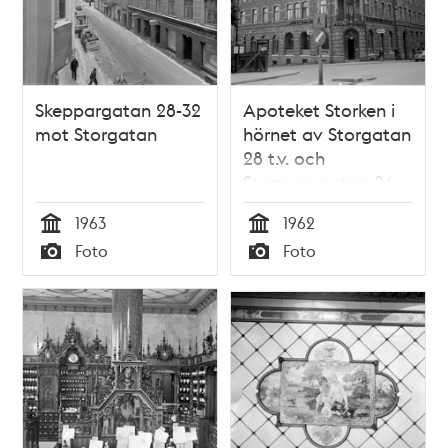
Skeppargatan 28-32
Apoteket Storken i
mot Storgatan
hörnet av Storgatan
28 t.v. och
Styrmansgatan 24
1963
1962
Tid
Tid
Foto
Foto
Typ
Typ