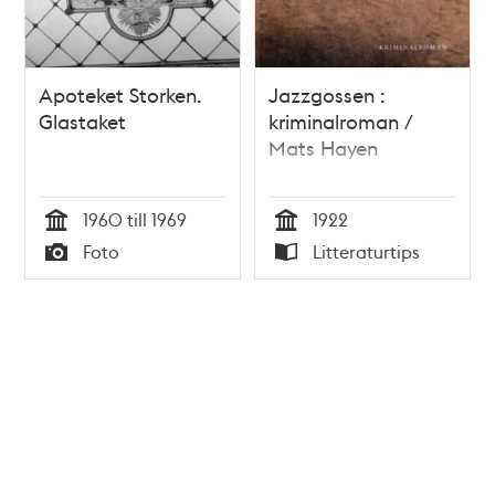
Apoteket Storken.
Jazzgossen :
Glastaket
kriminalroman /
Mats Hayen
1960 till 1969
1922
Tid
Tid
Foto
Litteraturtips
Typ
Typ