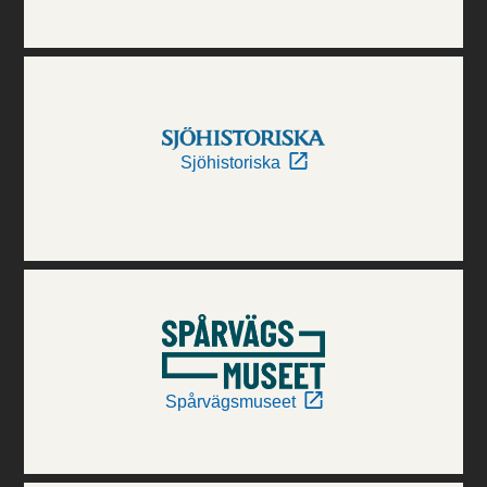
Sjöhistoriska
Spårvägsmuseet