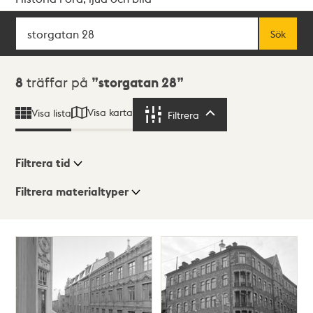
Sök
Fritextsök
Sök
Sökresultat
8
träffar på
storgatan 28
Visa karta
Visa lista
Filtrera
Filtrera
Filtrera tid
Filtrera materialtyper
Visningsläge
Totalt
8
träffar
Lista
Karta