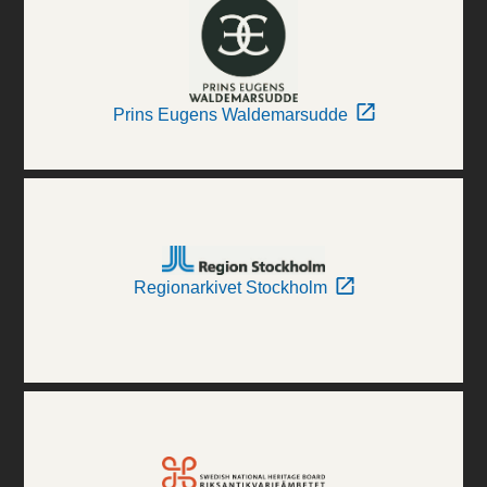
Prins Eugens Waldemarsudde
Regionarkivet Stockholm