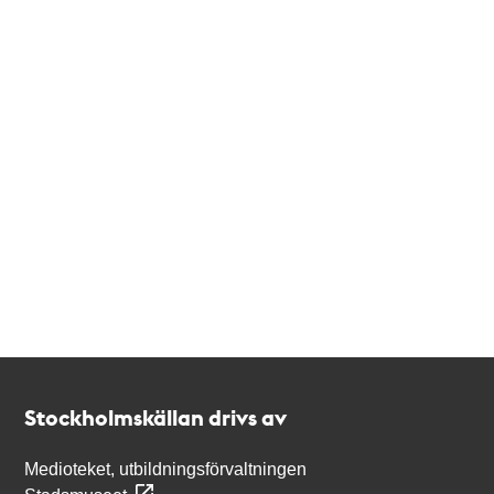
Kontakt
Stockholmskällan
Stockholmskällan drivs av
Medioteket, utbildningsförvaltningen