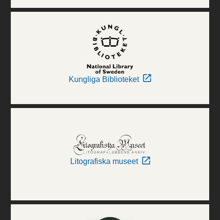
Kungliga Biblioteket
Litografiska museet