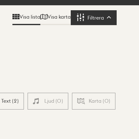
Visa karta
Visa lista
Filtrera
Filtrera
Text
(
2
)
Ljud
(
0
)
Karta
(
0
)