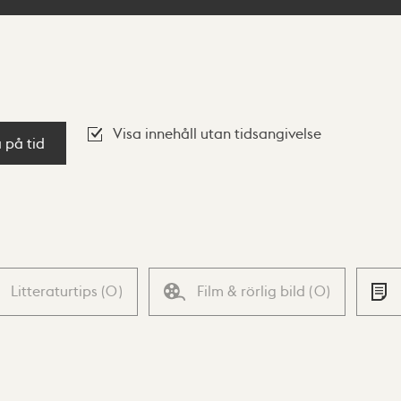
Visa innehåll utan tidsangivelse
a på tid
Litteraturtips
(
0
)
Film & rörlig bild
(
0
)