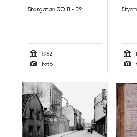
Storgatan 30 B - 32
Styr
1962
Tid
Tid
Foto
Typ
Typ