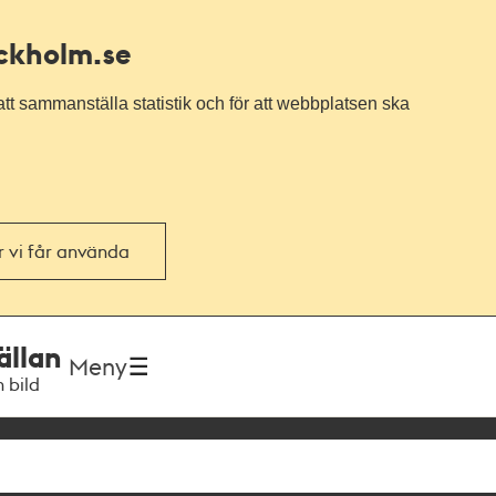
ockholm.se
tt sammanställa statistik och för att webbplatsen ska
or vi får använda
ällan
Meny
h bild