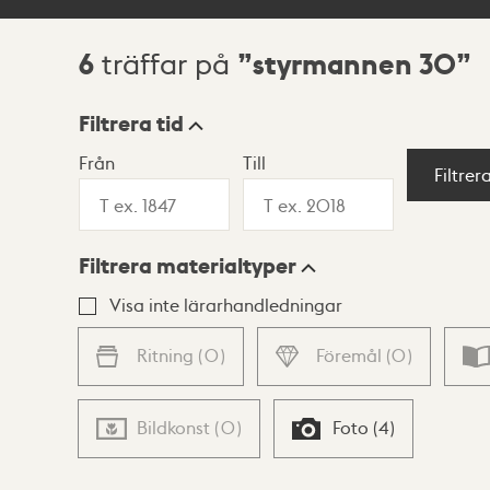
6
styrmannen 30
träffar på
Sökresultat
Filtrera tid
Från
Till
Visningsläge
Filtrer
Filtrera materialtyper
Lista
Karta
Visa inte lärarhandledningar
Ritning
(
0
)
Föremål
(
0
)
Bildkonst
(
0
)
Foto
(
4
)