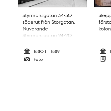
Styrmansgatan 34-30
Skepp
söderut från Storgatan.
första
Nuvarande
kolon
Styrmansgatan 24-20
1880 till 1889
Tid
Tid
Foto
Typ
Typ