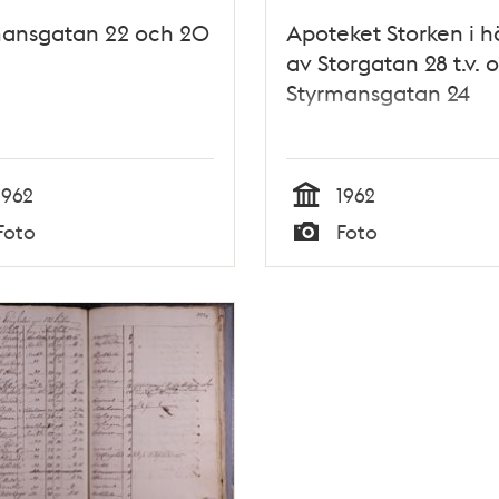
mansgatan 22 och 20
Apoteket Storken i h
av Storgatan 28 t.v. 
Styrmansgatan 24
1962
1962
Tid
Foto
Foto
Typ