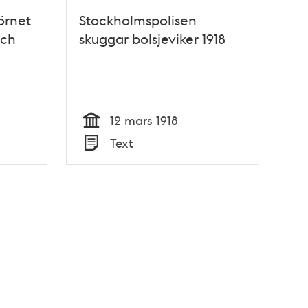
örnet
Stockholmspolisen
och
skuggar bolsjeviker 1918
12 mars 1918
Tid
Text
Typ