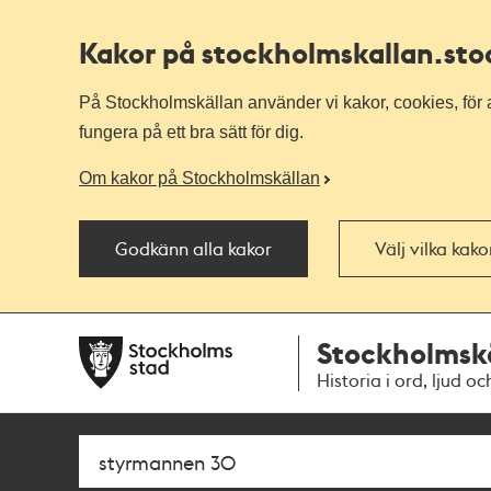
Kakor på stockholmskallan
.st
På Stockholmskällan använder vi kakor, cookies, för a
fungera på ett bra sätt för dig.
Om kakor på Stockholmskällan
Godkänn alla kakor
Välj vilka kak
Till
Till
Stockholmsk
navigationen
huvudinnehållet
Historia i ord, ljud oc
Sök
Fritextsök