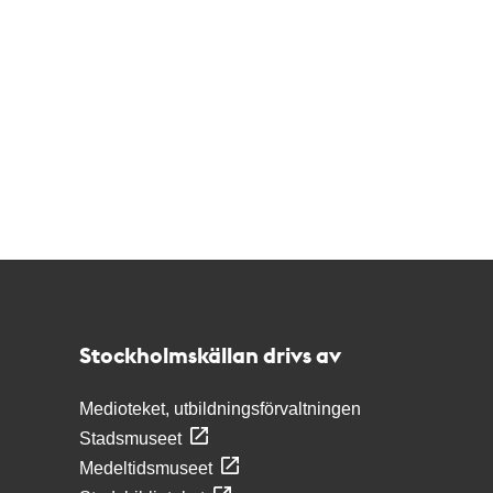
Kontakt
Stockholmskällan
Stockholmskällan drivs av
Medioteket, utbildningsförvaltningen
Stadsmuseet
Medeltidsmuseet