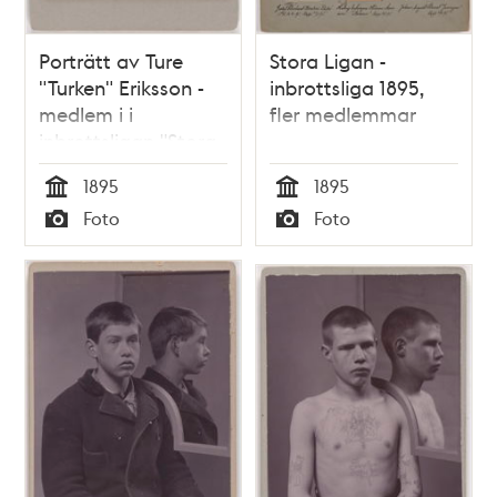
Porträtt av Ture
Stora Ligan -
"Turken" Eriksson -
inbrottsliga 1895,
medlem i i
fler medlemmar
inbrottsligan "Stora
ligan" 1895
1895
1895
Tid
Tid
Foto
Foto
Typ
Typ