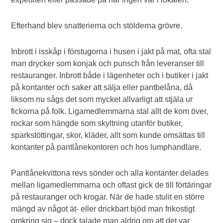
Efterhand blev snatterierna och stölderna grövre.
Inbrott i isskåp i förstugorna i husen i jakt på mat, ofta stal
man drycker som konjak och punsch från leveranser till
restauranger. Inbrott både i lägenheter och i butiker i jakt
på kontanter och saker att sälja eller pantbelåna, då
liksom nu sågs det som mycket allvarligt att stjäla ur
fickorna på folk. Ligamedlemmarna stal allt de kom över,
rockar som hängde som skyltning utanför butiker,
sparkstöttingar, skor, kläder, allt som kunde omsättas till
kontanter på pantlånekontoren och hos lumphandlare.
Pantlånekvittona revs sönder och alla kontanter delades
mellan ligamedlemmarna och oftast gick de till förtäringar
på restauranger och krogar. När de hade stulit en större
mängd av något ät- eller drickbart bjöd man frikostigt
omkring sig – dock talade man aldrig om att det var