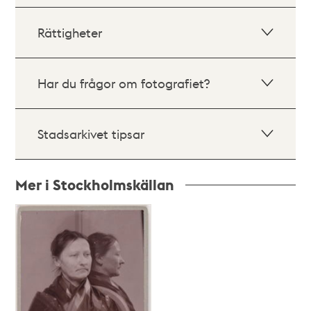
Rättigheter
Har du frågor om fotografiet?
Stadsarkivet tipsar
Mer i Stockholmskällan
Relaterade
poster
och
teman