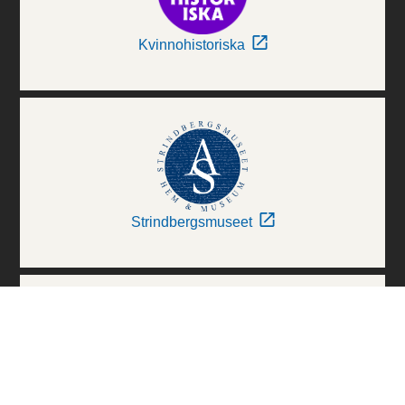
Kvinnohistoriska
Strindbergsmuseet
Thielska Galleriet