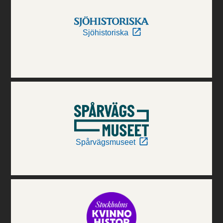
Sjöhistoriska
Spårvägsmuseet