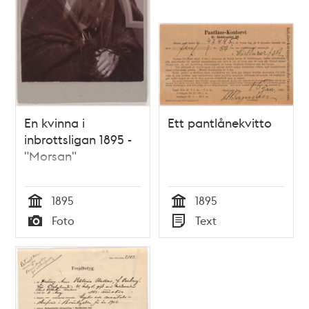
En kvinna i
Ett pantlånekvitto
inbrottsligan 1895 -
"Morsan"
1895
1895
Tid
Tid
Foto
Text
Typ
Typ