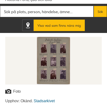
Fritextsök
Sök
Visa vad som finns nära mig
Foto
Upphov: Okänd.
Stadsarkivet