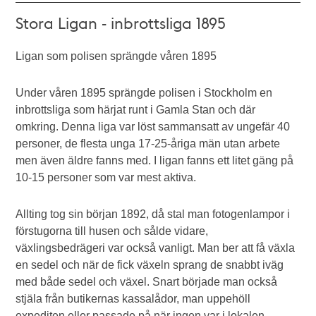
Stora Ligan - inbrottsliga 1895
Ligan som polisen sprängde våren 1895
Under våren 1895 sprängde polisen i Stockholm en
inbrottsliga som härjat runt i Gamla Stan och där
omkring. Denna liga var löst sammansatt av ungefär 40
personer, de flesta unga 17-25-åriga män utan arbete
men även äldre fanns med. I ligan fanns ett litet gäng på
10-15 personer som var mest aktiva.
Allting tog sin början 1892, då stal man fotogenlampor i
förstugorna till husen och sålde vidare,
växlingsbedrägeri var också vanligt. Man ber att få växla
en sedel och när de fick växeln sprang de snabbt iväg
med både sedel och växel. Snart började man också
stjäla från butikernas kassalådor, man uppehöll
expediten eller passade på när ingen var i lokalen.