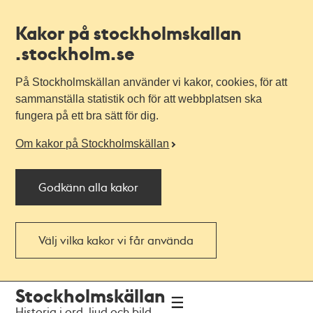
Kakor på stockholmskallan
.stockholm.se
På Stockholmskällan använder vi kakor, cookies, för att
sammanställa statistik och för att webbplatsen ska
fungera på ett bra sätt för dig.
Om kakor på Stockholmskällan
Godkänn alla kakor
Välj vilka kakor vi får använda
Till
Till
Stockholmskällan
navigationen
huvudinnehållet
Historia i ord, ljud och bild