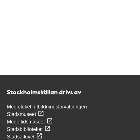
Kontakt
Stockholmskällan
Stockholmskällan drivs av
Medioteket, utbildningsförvaltningen
Stadsmuseet
Medeltidsmuseet
Stadsbiblioteket
Stadsarkivet