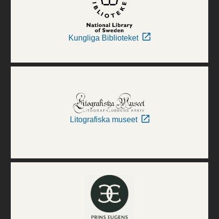
Kungliga Biblioteket
Litografiska museet