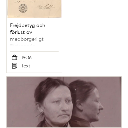
Frejdbetyg och
förlust av
medborgerligt
förtroende
1906
Tid
Text
Typ