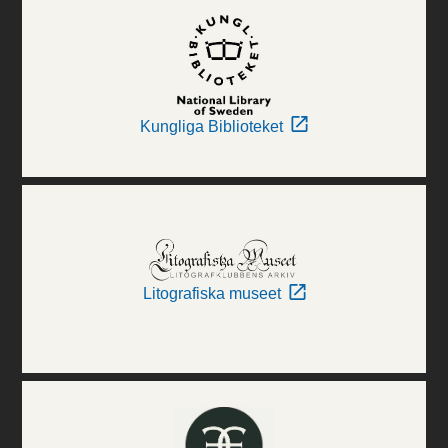
Kungliga Biblioteket
Litografiska museet