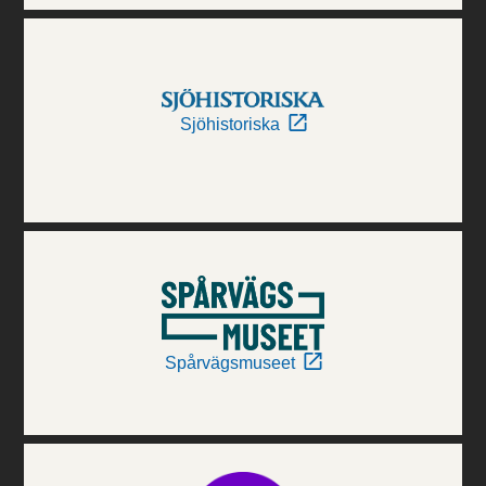
Sjöhistoriska
Spårvägsmuseet