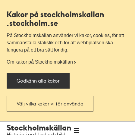
Kakor på stockholmskallan
.stockholm.se
På Stockholmskällan använder vi kakor, cookies, för att
sammanställa statistik och för att webbplatsen ska
fungera på ett bra sätt för dig.
Om kakor på Stockholmskällan
Godkänn alla kakor
Välj vilka kakor vi får använda
Till
Till
Stockholmskällan
navigationen
huvudinnehållet
Historia i ord, ljud och bild