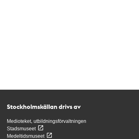
Kontakt
Stockholmskällan
Stockholmskällan drivs av
Medioteket, utbildningsförvaltningen
Stadsmuseet
Medeltidsmuseet