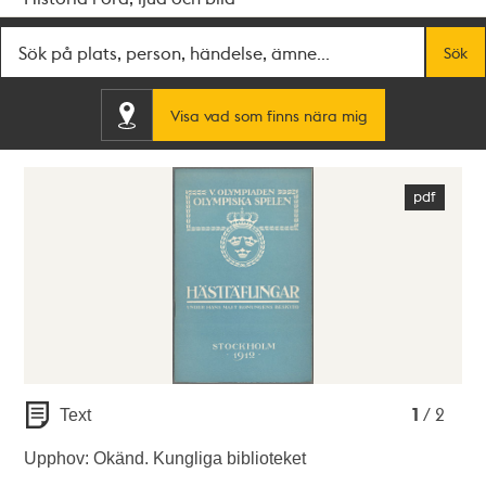
Fritextsök
Sök
Visa vad som finns nära mig
1
2
1
/ 2
Text
Upphov: Okänd. Kungliga biblioteket