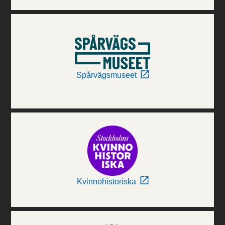
Spårvägsmuseet
Kvinnohistoriska