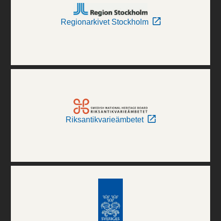
Regionarkivet Stockholm
Riksantikvarieämbetet