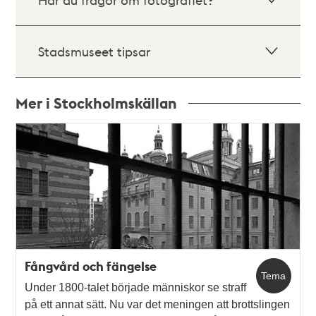
Stadsmuseet tipsar
Mer i Stockholmskällan
Relaterade
poster
och
teman
Fångvård och fängelse
Tema
Under 1800-talet började människor se straff
på ett annat sätt. Nu var det meningen att brottslingen