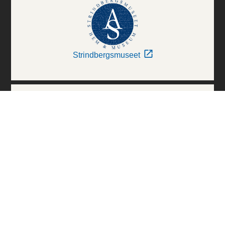
Strindbergsmuseet
Thielska Galleriet