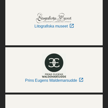
Litografiska museet
Prins Eugens Waldemarsudde