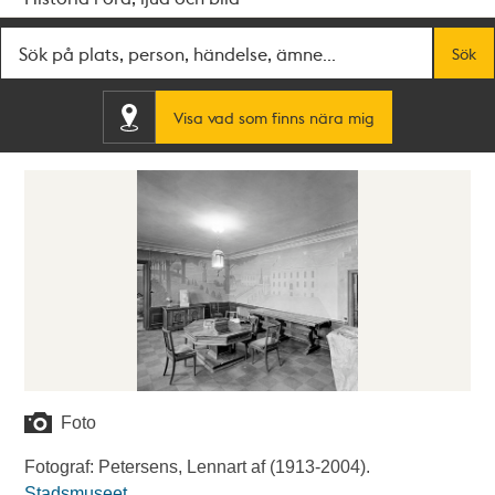
Fritextsök
Sök
Visa vad som finns nära mig
Foto
Fotograf: Petersens, Lennart af (1913-2004).
Stadsmuseet