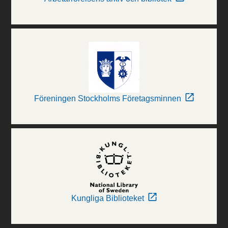
Föreningen Stockholms Företagsminnen
Kungliga Biblioteket