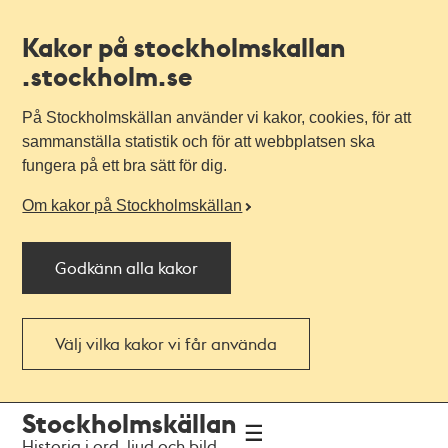
Kakor på stockholmskallan
.stockholm.se
På Stockholmskällan använder vi kakor, cookies, för att
sammanställa statistik och för att webbplatsen ska
fungera på ett bra sätt för dig.
Om kakor på Stockholmskällan
Godkänn alla kakor
Välj vilka kakor vi får använda
Till
Till
Stockholmskällan
navigationen
huvudinnehållet
Historia i ord, ljud och bild