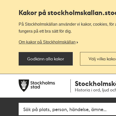
Kakor på stockholmskallan
.st
På Stockholmskällan använder vi kakor, cookies, för a
fungera på ett bra sätt för dig.
Om kakor på Stockholmskällan
Godkänn alla kakor
Välj vilka kak
Till
Till
Stockholmsk
navigationen
huvudinnehållet
Historia i ord, ljud oc
Fritextsök