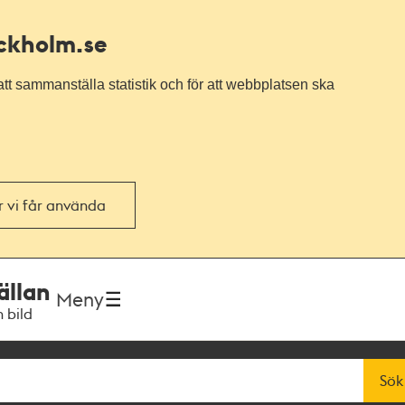
ockholm.se
tt sammanställa statistik och för att webbplatsen ska
or vi får använda
ällan
Meny
h bild
Sök