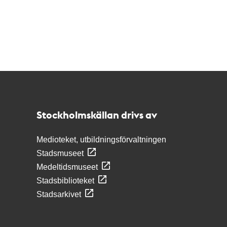
Kontakt
Stockholmskällan
Stockholmskällan drivs av
Medioteket, utbildningsförvaltningen
Stadsmuseet
Medeltidsmuseet
Stadsbiblioteket
Stadsarkivet