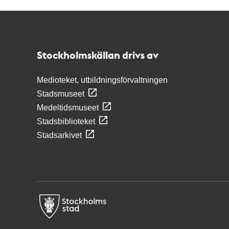
Kontakt
Stockholmskällan
Stockholmskällan drivs av
Medioteket, utbildningsförvaltningen
Stadsmuseet
Medeltidsmuseet
Stadsbiblioteket
Stadsarkivet