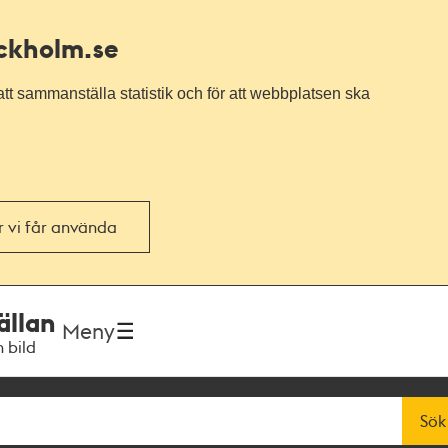
ockholm.se
tt sammanställa statistik och för att webbplatsen ska
or vi får använda
ällan
Meny
h bild
Sök