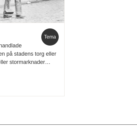
Tema
 handlade
n på stadens torg eller
eller stormarknader…