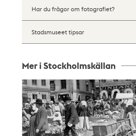
Har du frågor om fotografiet?
Stadsmuseet tipsar
Mer i Stockholmskällan
Relaterade
poster
och
teman