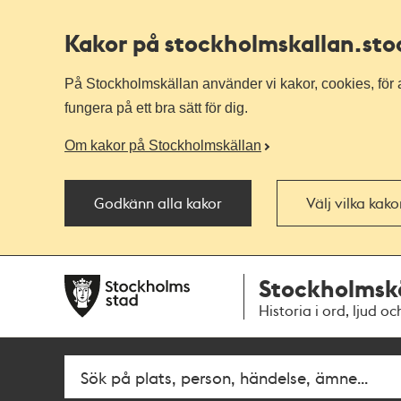
Kakor på stockholmskallan
.st
På Stockholmskällan använder vi kakor, cookies, för a
fungera på ett bra sätt för dig.
Om kakor på Stockholmskällan
Godkänn alla kakor
Välj vilka kak
Till
Till
Stockholmsk
navigationen
huvudinnehållet
Historia i ord, ljud oc
Fritextsök