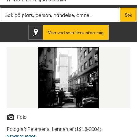
Fritextsök
Sök
Visa vad som finns nära mig
Foto
Fotograf: Petersens, Lennart af (1913-2004).
Stadsmuseet