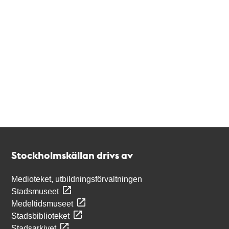
Kontakt
Stockholmskällan
Stockholmskällan drivs av
Medioteket, utbildningsförvaltningen
Stadsmuseet
Medeltidsmuseet
Stadsbiblioteket
Stadsarkivet