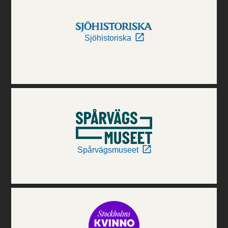
Sjöhistoriska
Spårvägsmuseet