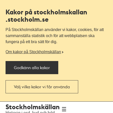
Kakor på stockholmskallan
.stockholm.se
På Stockholmskällan använder vi kakor, cookies, för att
sammanställa statistik och för att webbplatsen ska
fungera på ett bra sätt för dig.
Om kakor på Stockholmskällan
Godkänn alla kakor
Välj vilka kakor vi får använda
Till
Till
Stockholmskällan
navigationen
huvudinnehållet
Historia i ord, ljud och bild