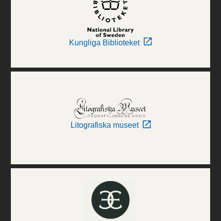
Kungliga Biblioteket
Litografiska museet