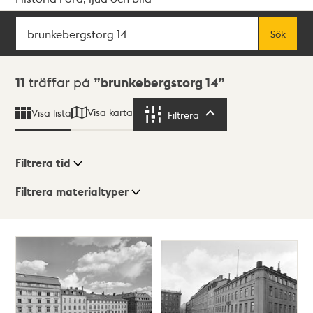
Sök
Fritextsök
Sök
Sökresultat
11
träffar på
brunkebergstorg 14
Visa karta
Visa lista
Filtrera
Filtrera
Filtrera tid
Filtrera materialtyper
Visningsläge
Totalt
11
träffar
Lista
Karta