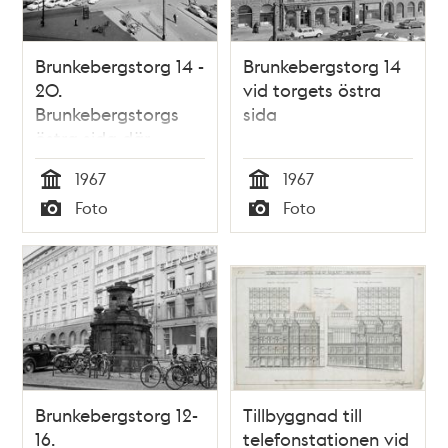
Brunkebergstorg 14 -
Brunkebergstorg 14
20.
vid torgets östra
Brunkebergstorgs
sida
östra sida där
Gallerian ligger idag
1967
1967
Tid
Tid
Foto
Foto
Typ
Typ
Brunkebergstorg 12-
Tillbyggnad till
16.
telefonstationen vid