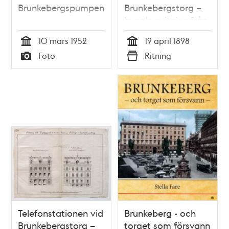
Brunkebergspumpen
Brunkebergstorg –
bygglovsritning från
1898
10 mars 1952
19 april 1898
Tid
Tid
Foto
Ritning
Typ
Typ
Telefonstationen vid
Brunkeberg - och
Brunkebergstorg –
torget som försvann