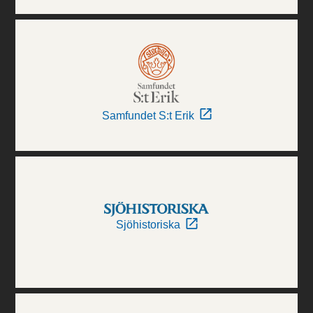
Samfundet S:t Erik
Sjöhistoriska