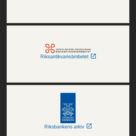
Riksantikvarieämbetet
Riksbankens arkiv