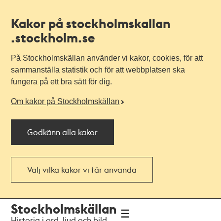
Kakor på stockholmskallan
.stockholm.se
På Stockholmskällan använder vi kakor, cookies, för att
sammanställa statistik och för att webbplatsen ska
fungera på ett bra sätt för dig.
Om kakor på Stockholmskällan
Godkänn alla kakor
Välj vilka kakor vi får använda
Till
Till
Stockholmskällan
navigationen
huvudinnehållet
Historia i ord, ljud och bild