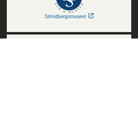
Strindbergsmuseet
Thielska Galleriet
Världskulturmuseerna