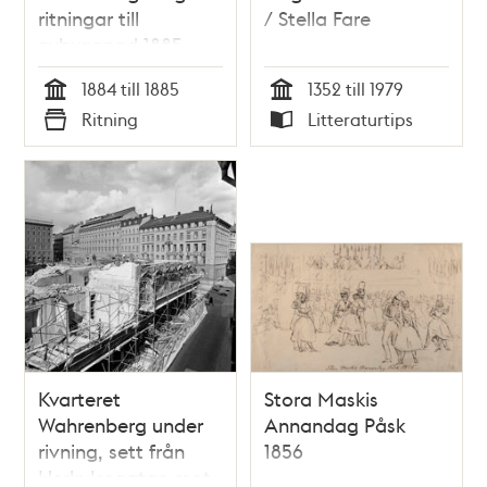
ritningar till
/ Stella Fare
nybyggnad 1885
(samt odaterat)
1884 till 1885
1352 till 1979
Tid
Tid
Ritning
Litteraturtips
Typ
Typ
Kvarteret
Stora Maskis
Wahrenberg under
Annandag Påsk
rivning, sett från
1856
Herkulesgatan mot