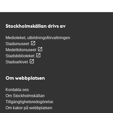
Kontakt
Stockholmskällan
Stockholmskällan drivs av
Medioteket, utbildningsförvaltningen
Stadsmuseet
Medeltidsmuseet
Stadsbiblioteket
Stadsarkivet
Om webbplatsen
Kontakta oss
Om Stockholmskällan
Tillgänglighetsredogörelse
Om kakor på webbplatsen