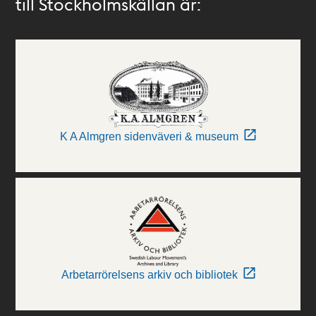
till Stockholmskällan är:
K A Almgren sidenväveri & museum
Arbetarrörelsens arkiv och bibliotek