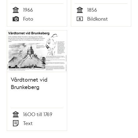
Brunkebergstorg. Kv.
1966
1856
Åskslaget i
Tid
Tid
Foto
Bildkonst
bakgrunden är idag
Typ
Typ
Gallerian
Vårdtornet vid
Brunkeberg
1600 till 1769
Tid
Text
Typ