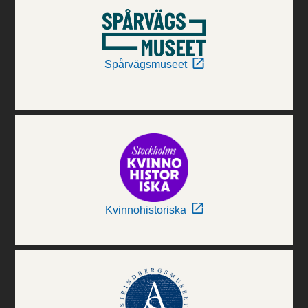
Spårvägsmuseet
Kvinnohistoriska