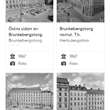
Östra sidan av
Brunkebergstorg
Brunkebergstorg.
norrut. T.h.
Brunkebergstorg
Herkulesgatan
20-12
österut från
Brunkebergstorg
1967
1967
Tid
Tid
Foto
Foto
Typ
Typ