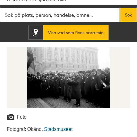
Fritextsök
Sök
Visa vad som finns nära mig
Foto
Fotograf: Okänd.
Stadsmuseet