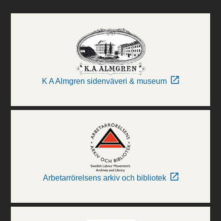
K A Almgren sidenväveri & museum
Arbetarrörelsens arkiv och bibliotek