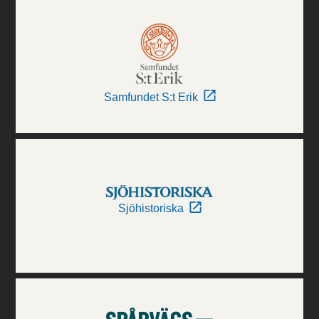
Samfundet S:t Erik
Sjöhistoriska