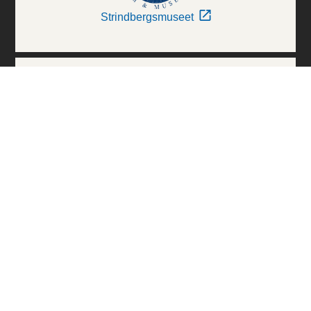
Strindbergsmuseet
Thielska Galleriet
Världskulturmuseerna