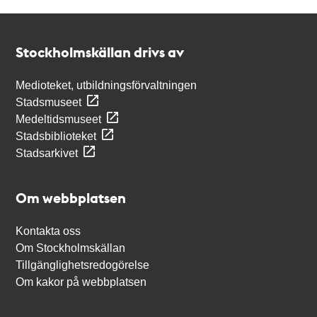
Kontakt
Stockholmskällan
Stockholmskällan drivs av
Medioteket, utbildningsförvaltningen
Stadsmuseet
Medeltidsmuseet
Stadsbiblioteket
Stadsarkivet
Om webbplatsen
Kontakta oss
Om Stockholmskällan
Tillgänglighetsredogörelse
Om kakor på webbplatsen