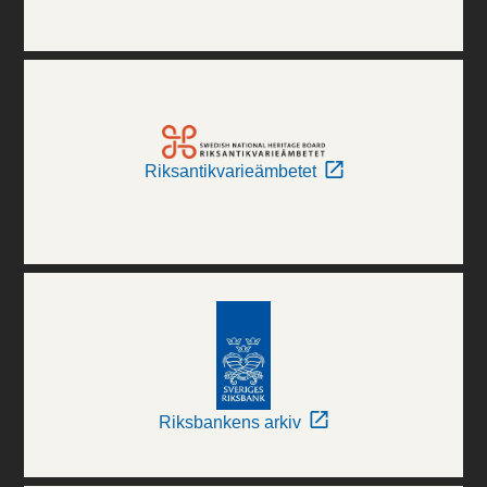
Riksantikvarieämbetet
Riksbankens arkiv