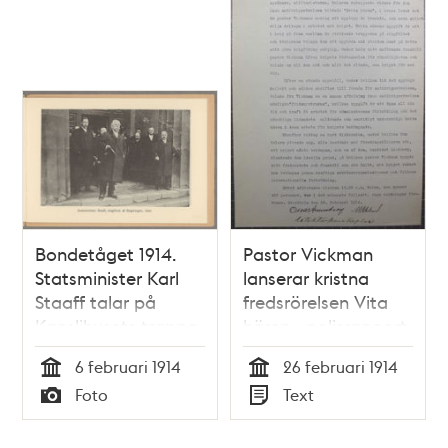
Bondetåget 1914.
Pastor Vickman
Statsminister Karl
lanserar kristna
Staaff talar på
fredsrörelsen Vita
Kanslihusets trappa
hären - polisrapport
omgiven av
1914
6 februari 1914
26 februari 1914
regeringen.
Tid
Tid
Foto
Text
Typ
Typ