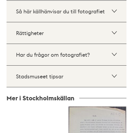
Så här källhänvisar du till fotografiet
Rättigheter
Har du frågor om fotografiet?
Stadsmuseet tipsar
Mer i Stockholmskällan
Relaterade
poster
och
teman