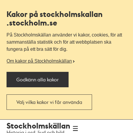
Kakor på stockholmskallan
.stockholm.se
På Stockholmskällan använder vi kakor, cookies, för att
sammanställa statistik och för att webbplatsen ska
fungera på ett bra sätt för dig.
Om kakor på Stockholmskällan
Godkänn alla kakor
Välj vilka kakor vi får använda
Till
Till
Stockholmskällan
navigationen
huvudinnehållet
Historia i ord, ljud och bild