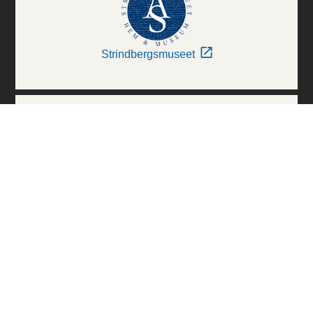
Strindbergsmuseet
Thielska Galleriet
Världskulturmuseerna