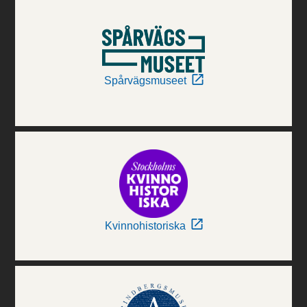
Spårvägsmuseet
Kvinnohistoriska