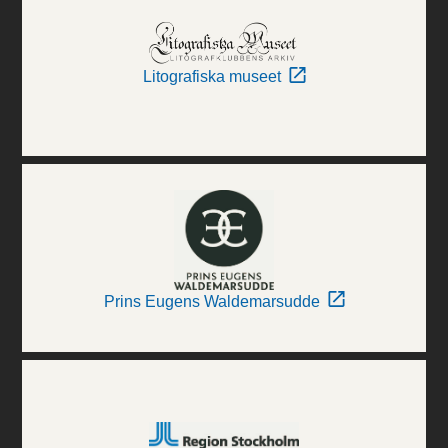
Litografiska museet
Prins Eugens Waldemarsudde