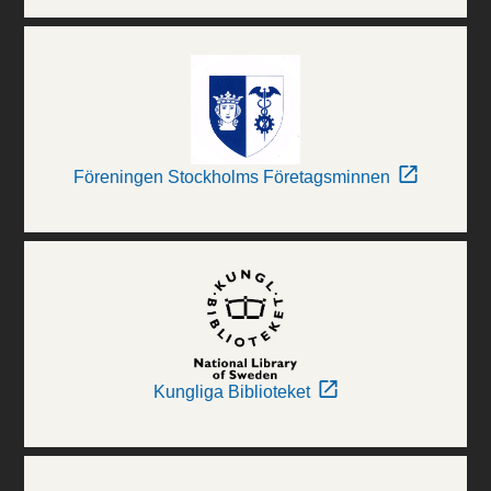
Föreningen Stockholms Företagsminnen
Kungliga Biblioteket