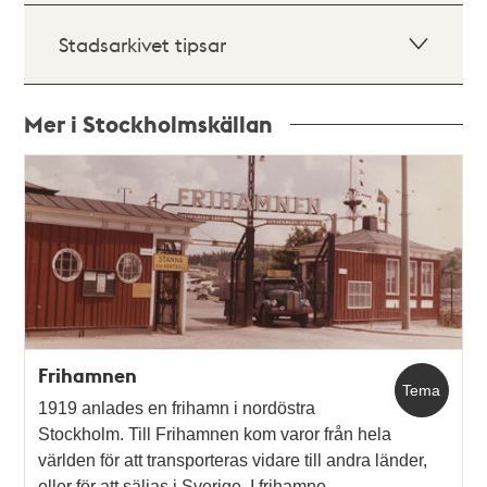
Stadsarkivet tipsar
Mer i Stockholmskällan
Relaterade
poster
och
teman
Frihamnen
Tema
1919 anlades en frihamn i nordöstra
Stockholm. Till Frihamnen kom varor från hela
världen för att transporteras vidare till andra länder,
eller för att säljas i Sverige. I frihamne…