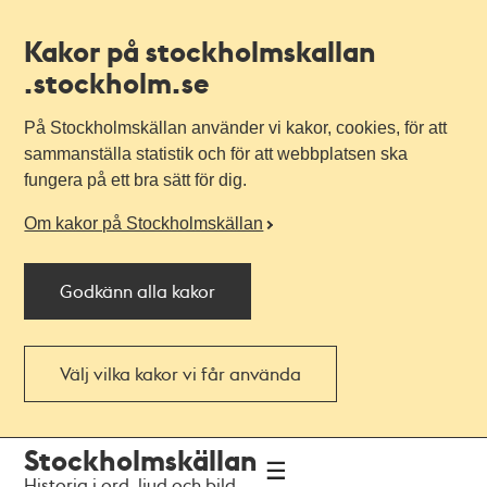
Kakor på stockholmskallan
.stockholm.se
På Stockholmskällan använder vi kakor, cookies, för att
sammanställa statistik och för att webbplatsen ska
fungera på ett bra sätt för dig.
Om kakor på Stockholmskällan
Godkänn alla kakor
Välj vilka kakor vi får använda
Till
Till
Stockholmskällan
navigationen
huvudinnehållet
Historia i ord, ljud och bild