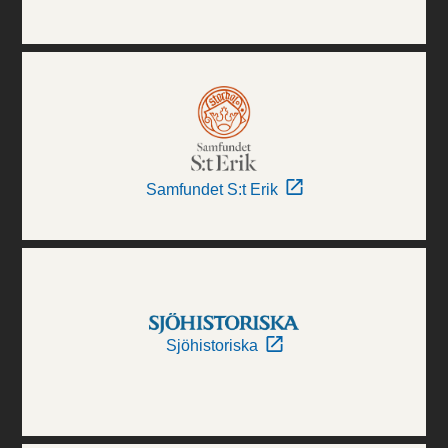
Samfundet S:t Erik
Sjöhistoriska