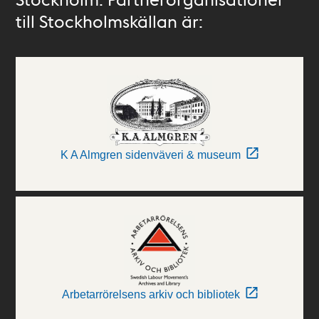
till Stockholmskällan är:
K A Almgren sidenväveri & museum
Arbetarrörelsens arkiv och bibliotek