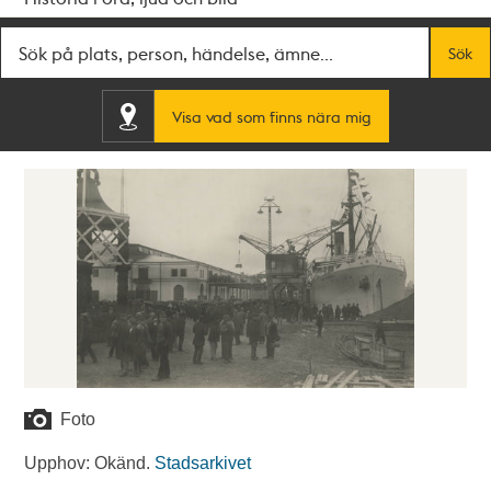
Fritextsök
Sök
Visa vad som finns nära mig
Foto
Upphov: Okänd.
Stadsarkivet