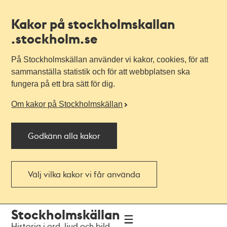
Kakor på stockholmskallan
.stockholm.se
På Stockholmskällan använder vi kakor, cookies, för att
sammanställa statistik och för att webbplatsen ska
fungera på ett bra sätt för dig.
Om kakor på Stockholmskällan
Godkänn alla kakor
Välj vilka kakor vi får använda
Till
Till
Stockholmskällan
navigationen
huvudinnehållet
Historia i ord, ljud och bild