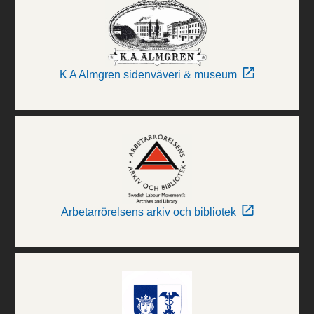
K A Almgren sidenväveri & museum
Arbetarrörelsens arkiv och bibliotek