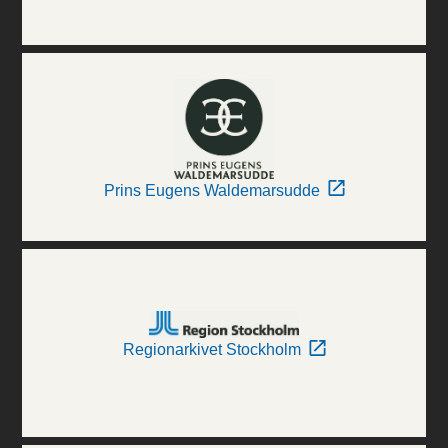
Prins Eugens Waldemarsudde
Regionarkivet Stockholm