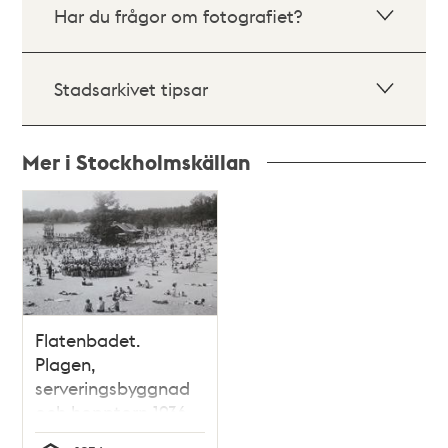
Har du frågor om fotografiet?
Stadsarkivet tipsar
Mer i Stockholmskällan
Relaterade
poster
och
teman
Flatenbadet.
Plagen,
serveringsbyggnad
och hopptorn 1936