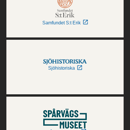
Samfundet S:t Erik
Sjöhistoriska