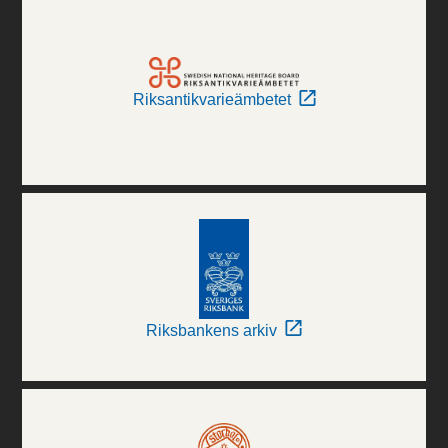
Riksantikvarieämbetet
Riksbankens arkiv