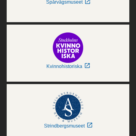
Spårvägsmuseet
Kvinnohistoriska
Strindbergsmuseet