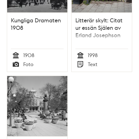
Kungliga Dramaten
Litterär skylt: Citat
1908
ur essän Själen av
Erland Josephson
1908
1998
Tid
Tid
Foto
Text
Typ
Typ