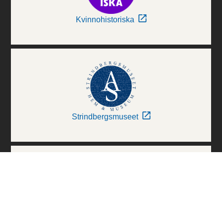
Kvinnohistoriska
Strindbergsmuseet
Thielska Galleriet