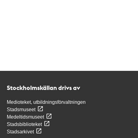
Kontakt
Stockholmskällan
Stockholmskällan drivs av
Medioteket, utbildningsförvaltningen
Stadsmuseet
Medeltidsmuseet
Stadsbiblioteket
Stadsarkivet