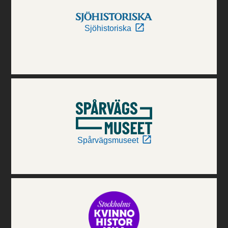
Sjöhistoriska
Spårvägsmuseet