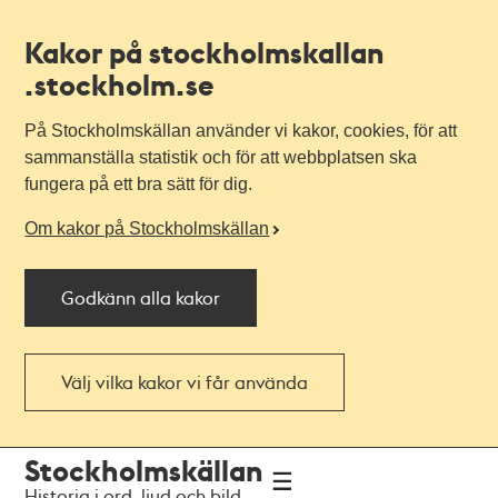
Kakor på stockholmskallan
.stockholm.se
På Stockholmskällan använder vi kakor, cookies, för att
sammanställa statistik och för att webbplatsen ska
fungera på ett bra sätt för dig.
Om kakor på Stockholmskällan
Godkänn alla kakor
Välj vilka kakor vi får använda
Till
Till
Stockholmskällan
navigationen
huvudinnehållet
Historia i ord, ljud och bild