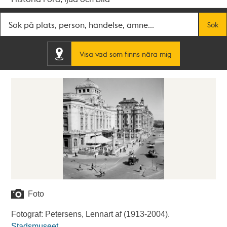
Fritextsök
Sök
Visa vad som finns nära mig
Foto
Fotograf: Petersens, Lennart af (1913-2004).
Stadsmuseet