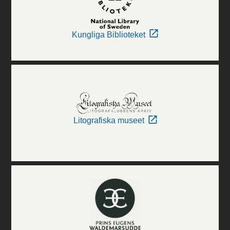
Kungliga Biblioteket
Litografiska museet