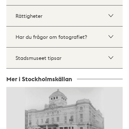
Rättigheter
Har du frågor om fotografiet?
Stadsmuseet tipsar
Mer i Stockholmskällan
Relaterade
poster
och
teman