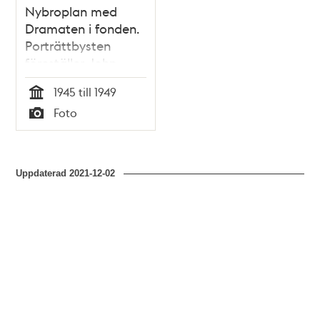
Nybroplan med
Dramaten i fonden.
Porträttbysten
föreställer John
Ericsson
1945 till 1949
Tid
Foto
Typ
Uppdaterad
2021-12-02