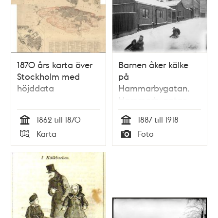
1870 års karta över
Barnen åker kälke
Stockholm med
på
höjddata
Hammarbygatan.
Hammarbygatan
österut vid nr 11, nu
1862 till 1870
1887 till 1918
Bohusgatan 29
Tid
Tid
Karta
Foto
Typ
Typ