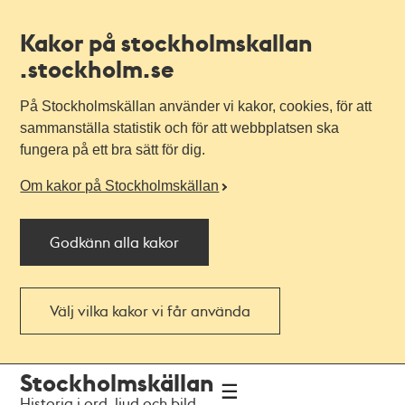
Kakor på stockholmskallan
.stockholm.se
På Stockholmskällan använder vi kakor, cookies, för att
sammanställa statistik och för att webbplatsen ska
fungera på ett bra sätt för dig.
Om kakor på Stockholmskällan
Godkänn alla kakor
Välj vilka kakor vi får använda
Till
Till
Stockholmskällan
navigationen
huvudinnehållet
Historia i ord, ljud och bild