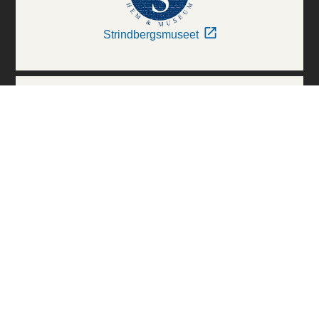
Strindbergsmuseet
Thielska Galleriet
Världskulturmuseerna