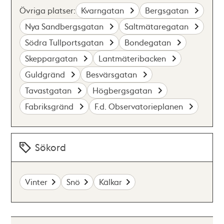
Övriga platser:
Kvarngatan
Bergsgatan
Nya Sandbergsgatan
Saltmätaregatan
Södra Tullportsgatan
Bondegatan
Skeppargatan
Lantmäteribacken
Guldgränd
Besvärsgatan
Tavastgatan
Högbergsgatan
Fabriksgränd
F.d. Observatorieplanen
Sökord
Vinter
Snö
Kälkar