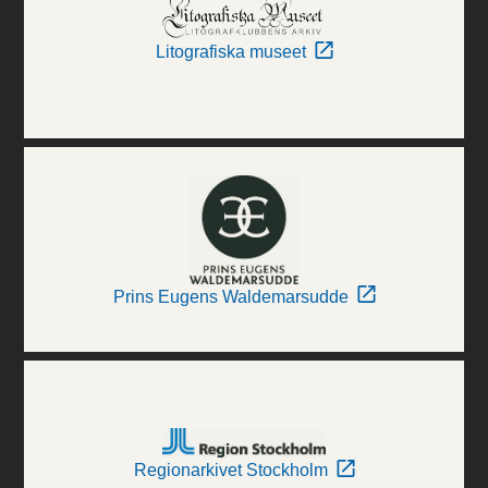
Litografiska museet
Prins Eugens Waldemarsudde
Regionarkivet Stockholm