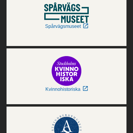
Spårvägsmuseet
Kvinnohistoriska