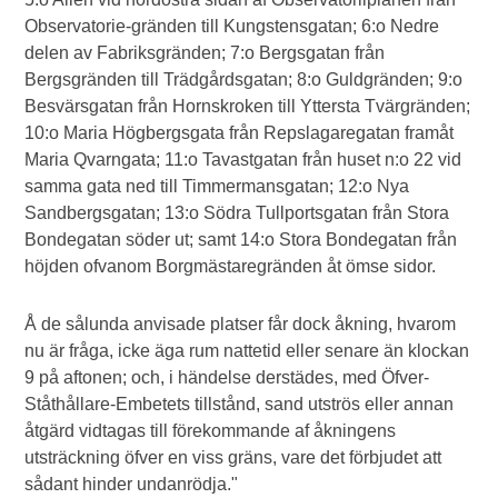
Observatorie-gränden till Kungstensgatan; 6:o Nedre
delen av Fabriksgränden; 7:o Bergsgatan från
Bergsgränden till Trädgårdsgatan; 8:o Guldgränden; 9:o
Besvärsgatan från Hornskroken till Yttersta Tvärgränden;
10:o Maria Högbergsgata från Repslagaregatan framåt
Maria Qvarngata; 11:o Tavastgatan från huset n:o 22 vid
samma gata ned till Timmermansgatan; 12:o Nya
Sandbergsgatan; 13:o Södra Tullportsgatan från Stora
Bondegatan söder ut; samt 14:o Stora Bondegatan från
höjden ofvanom Borgmästaregränden åt ömse sidor.
Å de sålunda anvisade platser får dock åkning, hvarom
nu är fråga, icke äga rum nattetid eller senare än klockan
9 på aftonen; och, i händelse derstädes, med Öfver-
Ståthållare-Embetets tillstånd, sand utströs eller annan
åtgärd vidtagas till förekommande af åkningens
utsträckning öfver en viss gräns, vare det förbjudet att
sådant hinder undanrödja."