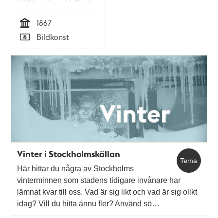
kälkbacke vid Carl
XIII:s torg. Teckning i
1867
Ny Illustrerad
Tid
Bildkonst
Tidning, nr 3 den 19
Typ
januari 1867
Vinter i Stockholmskällan
Tema
Här hittar du några av Stockholms
vinterminnen som stadens tidigare invånare har
lämnat kvar till oss. Vad är sig likt och vad är sig olikt
idag? Vill du hitta ännu fler? Använd sö…