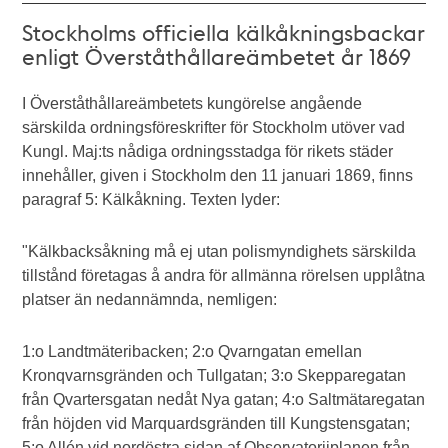
Stockholms officiella kälkåkningsbackar
enligt Överståthållareämbetet år 1869
I Överståthållareämbetets kungörelse angående
särskilda ordningsföreskrifter för Stockholm utöver vad
Kungl. Maj:ts nådiga ordningsstadga för rikets städer
innehåller, given i Stockholm den 11 januari 1869, finns
paragraf 5: Kälkåkning. Texten lyder:
"Kälkbacksåkning må ej utan polismyndighets särskilda
tillstånd företagas å andra för allmänna rörelsen upplåtna
platser än nedannämnda, nemligen:
1:o Landtmäteribacken; 2:o Qvarngatan emellan
Kronqvarnsgränden och Tullgatan; 3:o Skepparegatan
från Qvartersgatan nedåt Nya gatan; 4:o Saltmätaregatan
från höjden vid Marquardsgränden till Kungstensgatan;
5:o Allén vid nordöstra sidan af Observatoriiplanen från