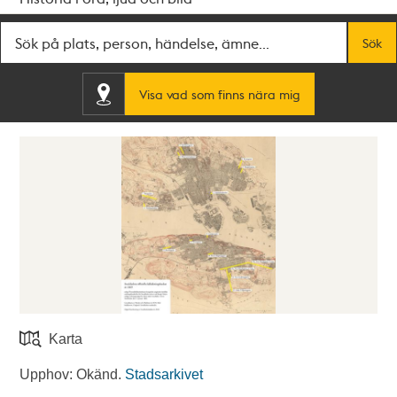
Fritextsök
Sök
Visa vad som finns nära mig
Karta
Upphov: Okänd.
Stadsarkivet