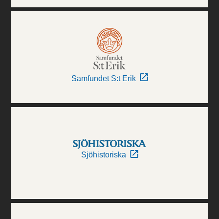
Samfundet S:t Erik
Sjöhistoriska