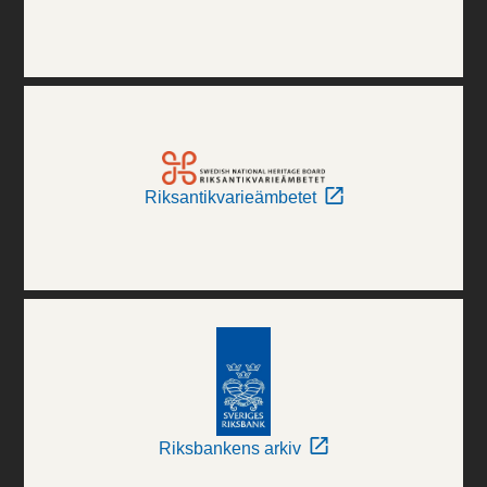
Riksantikvarieämbetet
Riksbankens arkiv