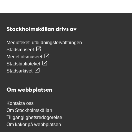
Kontakt
Stockholmskällan
Stockholmskällan drivs av
Medioteket, utbildningsförvaltningen
Stadsmuseet
Medeltidsmuseet
Stadsbiblioteket
Stadsarkivet
Om webbplatsen
Kontakta oss
Om Stockholmskällan
Tillgänglighetsredogörelse
Om kakor på webbplatsen