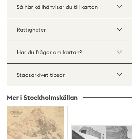
Så här källhänvisar du till kartan
Rättigheter
Har du frågor om kartan?
Stadsarkivet tipsar
Mer i Stockholmskällan
Relaterade
poster
och
teman