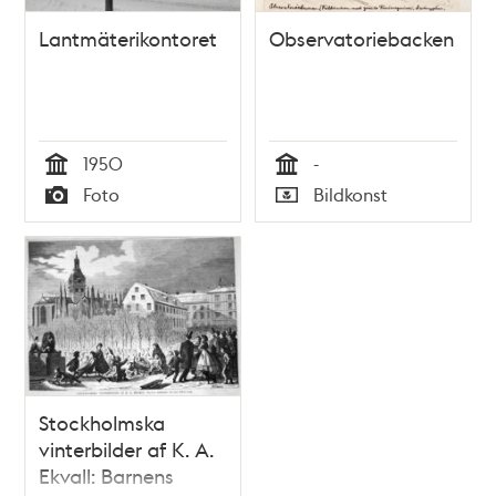
Lantmäterikontoret
Observatoriebacken
1950
-
Tid
Tid
Foto
Bildkonst
Typ
Typ
Stockholmska
vinterbilder af K. A.
Ekvall: Barnens