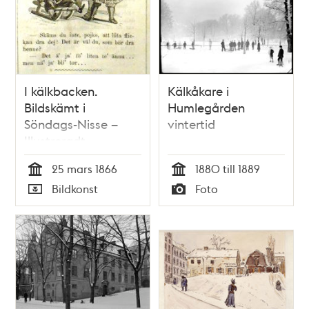
I kälkbacken.
Kälkåkare i
Bildskämt i
Humlegården
Söndags-Nisse –
vintertid
Illustreradt
Veckoblad för
25 mars 1866
1880 till 1889
Skämt, Humor och
Tid
Tid
Bildkonst
Foto
Satir, nr 12, den 25
Typ
Typ
mars 1866