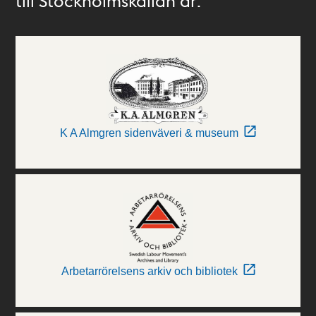
till Stockholmskällan är:
K A Almgren sidenväveri & museum
Arbetarrörelsens arkiv och bibliotek