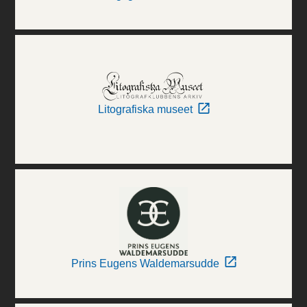
Litografiska museet
Prins Eugens Waldemarsudde