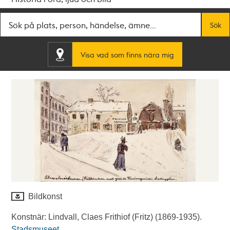
Fritextsök
Sök
Visa vad som finns nära mig
Bildkonst
Konstnär: Lindvall, Claes Frithiof (Fritz) (1869-1935).
Stadsmuseet