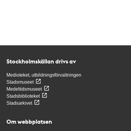
Kontakt
Stockholmskällan
Stockholmskällan drivs av
Medioteket, utbildningsförvaltningen
Stadsmuseet
Medeltidsmuseet
Stadsbiblioteket
Stadsarkivet
Om webbplatsen