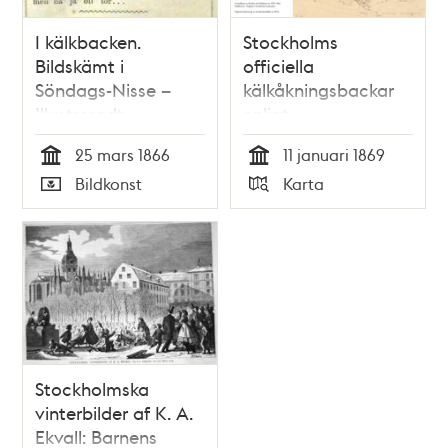
I kälkbacken.
Stockholms
Bildskämt i
officiella
Söndags-Nisse –
kälkåkningsbackar
Illustreradt
enligt
Veckoblad för
Överståthållareämbetet
25 mars 1866
11 januari 1869
Skämt, Humor och
år 1869
Tid
Tid
Bildkonst
Karta
Satir, nr 12, den 25
Typ
Typ
mars 1866
Stockholmska
vinterbilder af K. A.
Ekvall: Barnens