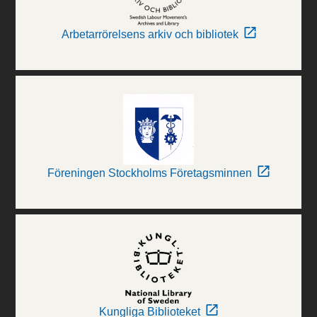
Arbetarrörelsens arkiv och bibliotek
Föreningen Stockholms Företagsminnen
Kungliga Biblioteket