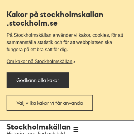
Kakor på stockholmskallan
.stockholm.se
På Stockholmskällan använder vi kakor, cookies, för att
sammanställa statistik och för att webbplatsen ska
fungera på ett bra sätt för dig.
Om kakor på Stockholmskällan
Godkänn alla kakor
Välj vilka kakor vi får använda
Till
Till
Stockholmskällan
navigationen
huvudinnehållet
Historia i ord, ljud och bild