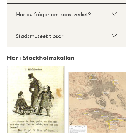
Har du frågor om konstverket?
Stadsmuseet tipsar
Mer i Stockholmskällan
Relaterade
poster
och
teman