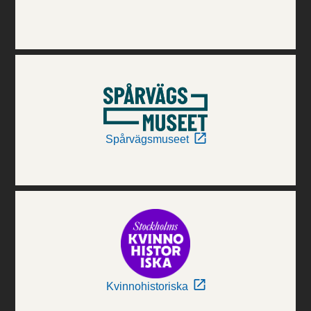
Spårvägsmuseet
Kvinnohistoriska