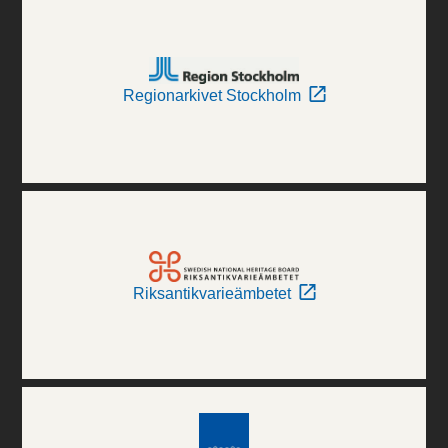
Regionarkivet Stockholm
Riksantikvarieämbetet