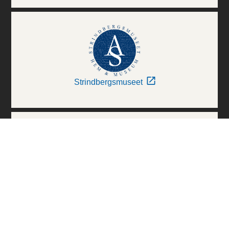
Strindbergsmuseet
Thielska Galleriet