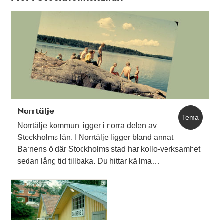
Relaterade
poster
och
teman
Norrtälje
Tema
Norrtälje kommun ligger i norra delen av
Stockholms län. I Norrtälje ligger bland annat
Barnens ö där Stockholms stad har kollo-verksamhet
sedan lång tid tillbaka. Du hittar källma…