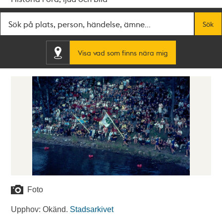
Fritextsök
Sök
Visa vad som finns nära mig
Foto
Upphov: Okänd.
Stadsarkivet