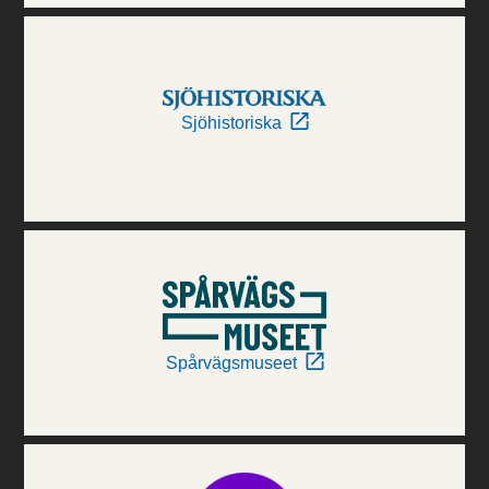
Sjöhistoriska
Spårvägsmuseet