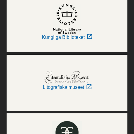
Kungliga Biblioteket
Litografiska museet