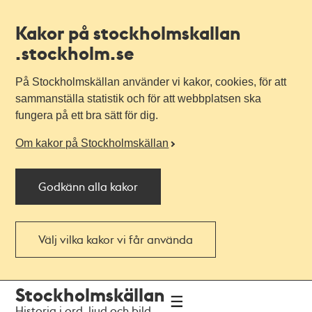
Kakor på stockholmskallan
.stockholm.se
På Stockholmskällan använder vi kakor, cookies, för att
sammanställa statistik och för att webbplatsen ska
fungera på ett bra sätt för dig.
Om kakor på Stockholmskällan
Godkänn alla kakor
Välj vilka kakor vi får använda
Till
Till
Stockholmskällan
navigationen
huvudinnehållet
Historia i ord, ljud och bild