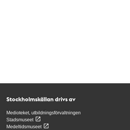
Kontakt
Stockholmskällan
Stockholmskällan drivs av
Medioteket, utbildningsförvaltningen
Stadsmuseet
Medeltidsmuseet