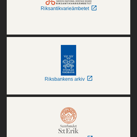
Riksantikvarieämbetet
Riksbankens arkiv