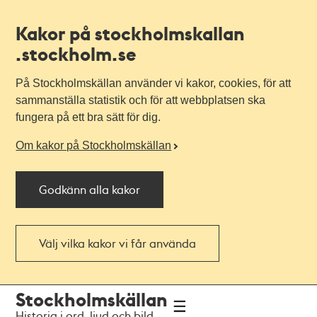
Kakor på stockholmskallan
.stockholm.se
På Stockholmskällan använder vi kakor, cookies, för att
sammanställa statistik och för att webbplatsen ska
fungera på ett bra sätt för dig.
Om kakor på Stockholmskällan
Godkänn alla kakor
Välj vilka kakor vi får använda
Till
Till
Stockholmskällan
navigationen
huvudinnehållet
Historia i ord, ljud och bild