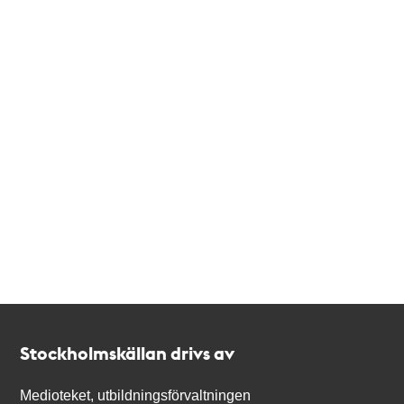
Kontakt
Stockholmskällan
Stockholmskällan drivs av
Medioteket, utbildningsförvaltningen