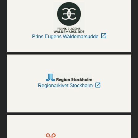
Prins Eugens Waldemarsudde
Regionarkivet Stockholm