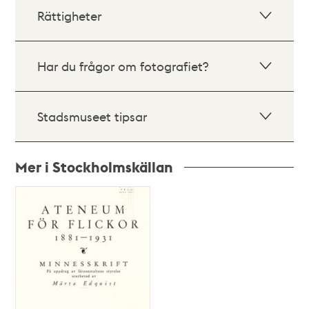
Rättigheter
Har du frågor om fotografiet?
Stadsmuseet tipsar
Mer i Stockholmskällan
Relaterade
poster
och
teman