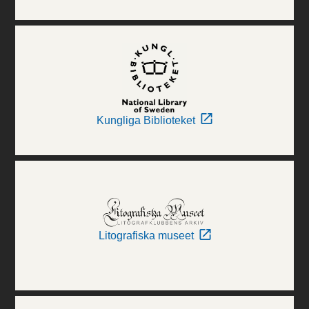
Kungliga Biblioteket
Litografiska museet