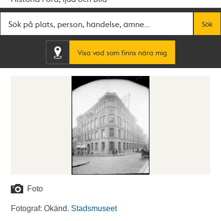
Fritextsök
Sök
Visa vad som finns nära mig
Foto
Fotograf: Okänd.
Stadsmuseet