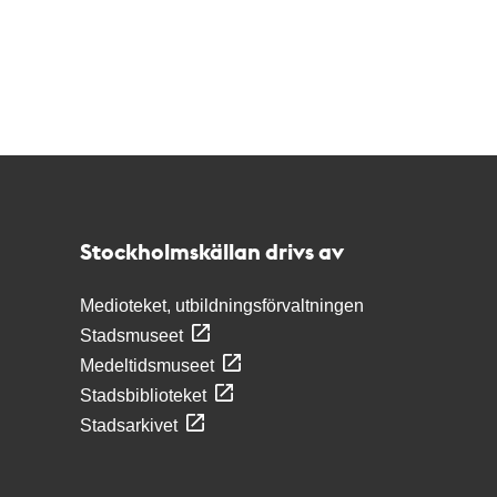
Kontakt
Stockholmskällan
Stockholmskällan drivs av
Medioteket, utbildningsförvaltningen
Stadsmuseet
Medeltidsmuseet
Stadsbiblioteket
Stadsarkivet