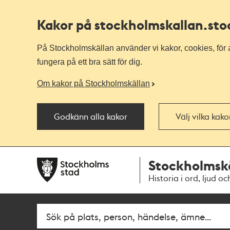
Kakor på stockholmskallan
.st
På Stockholmskällan använder vi kakor, cookies, för a
fungera på ett bra sätt för dig.
Om kakor på Stockholmskällan
Godkänn alla kakor
Välj vilka kak
Till
Till
Stockholmsk
navigationen
huvudinnehållet
Historia i ord, ljud oc
Fritextsök