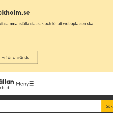
ockholm.se
tt sammanställa statistik och för att webbplatsen ska
or vi får använda
ällan
Meny
h bild
Sök