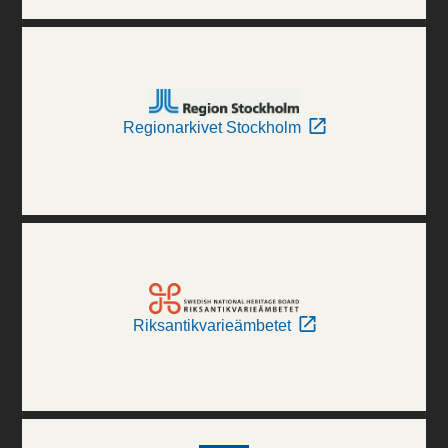
Regionarkivet Stockholm
Riksantikvarieämbetet