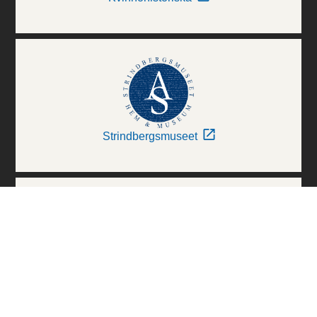
Strindbergsmuseet
Thielska Galleriet