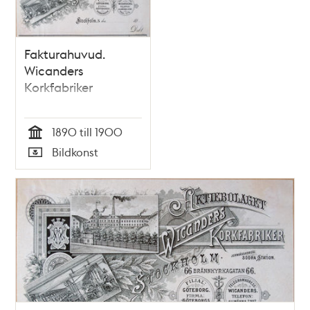
teman
Fakturahuvud.
Wicanders
Korkfabriker
1890 till 1900
Tid
Bildkonst
Typ