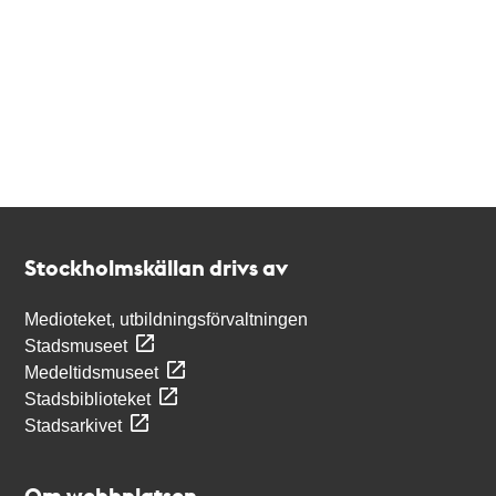
Kontakt
Stockholmskällan
Stockholmskällan drivs av
Medioteket, utbildningsförvaltningen
Stadsmuseet
Medeltidsmuseet
Stadsbiblioteket
Stadsarkivet
Om webbplatsen