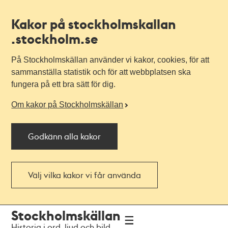
Kakor på stockholmskallan
.stockholm.se
På Stockholmskällan använder vi kakor, cookies, för att
sammanställa statistik och för att webbplatsen ska
fungera på ett bra sätt för dig.
Om kakor på Stockholmskällan
Godkänn alla kakor
Välj vilka kakor vi får använda
Till
Till
Stockholmskällan
navigationen
huvudinnehållet
Historia i ord, ljud och bild