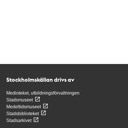
Kontakt
Stockholmskällan
Stockholmskällan drivs av
Medioteket, utbildningsförvaltningen
Stadsmuseet
Medeltidsmuseet
Stadsbiblioteket
Stadsarkivet