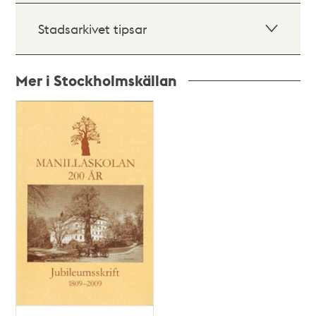
Stadsarkivet tipsar
Mer i Stockholmskällan
Relaterade
poster
och
teman