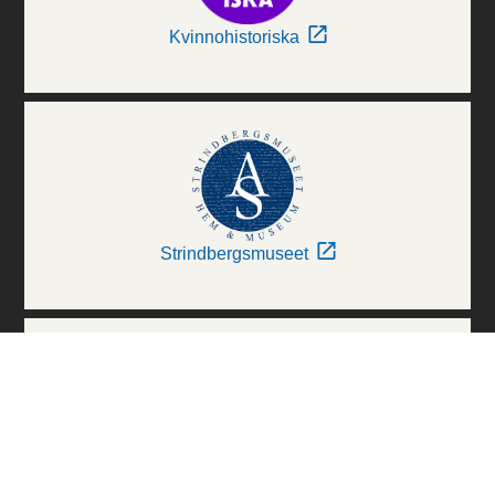
Kvinnohistoriska
Strindbergsmuseet
Thielska Galleriet