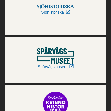
Sjöhistoriska
Spårvägsmuseet