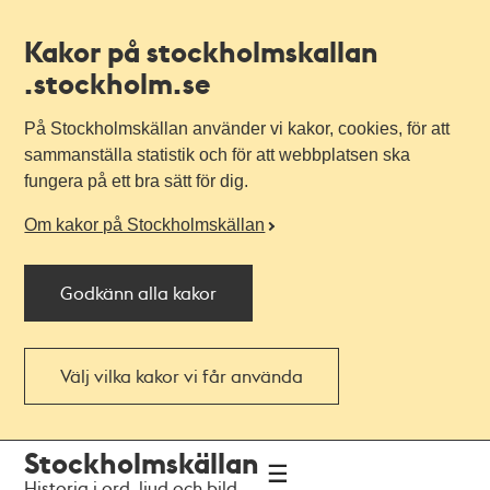
Kakor på stockholmskallan
.stockholm.se
På Stockholmskällan använder vi kakor, cookies, för att
sammanställa statistik och för att webbplatsen ska
fungera på ett bra sätt för dig.
Om kakor på Stockholmskällan
Godkänn alla kakor
Välj vilka kakor vi får använda
Till
Till
Stockholmskällan
navigationen
huvudinnehållet
Historia i ord, ljud och bild