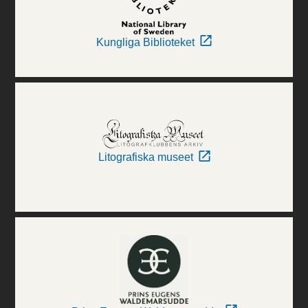
Kungliga Biblioteket
Litografiska museet