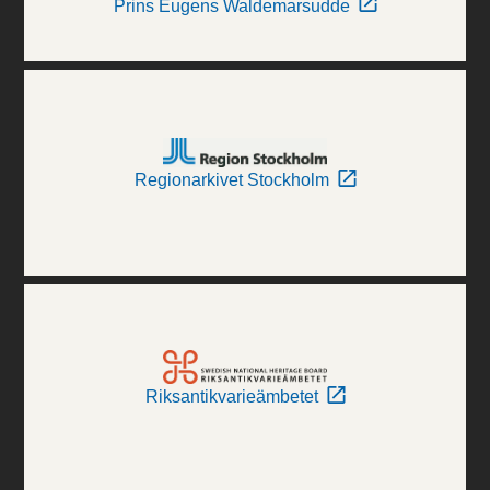
Prins Eugens Waldemarsudde
Regionarkivet Stockholm
Riksantikvarieämbetet