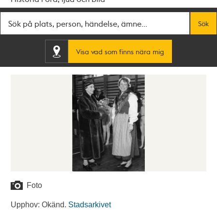
Fritextsök
Sök
Visa vad som finns nära mig
Foto
Upphov: Okänd.
Stadsarkivet