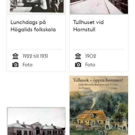
Lunchdags på
Tullhuset vid
Högalids folkskola
Hornstull
1922 till 1931
1902
Tid
Tid
Foto
Foto
Typ
Typ