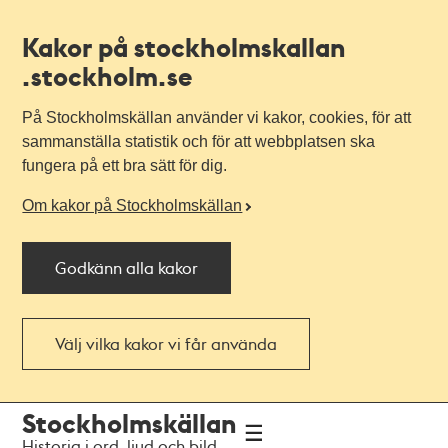
Kakor på stockholmskallan
.stockholm.se
På Stockholmskällan använder vi kakor, cookies, för att
sammanställa statistik och för att webbplatsen ska
fungera på ett bra sätt för dig.
Om kakor på Stockholmskällan
Godkänn alla kakor
Välj vilka kakor vi får använda
Till
Till
Stockholmskällan
navigationen
huvudinnehållet
Historia i ord, ljud och bild