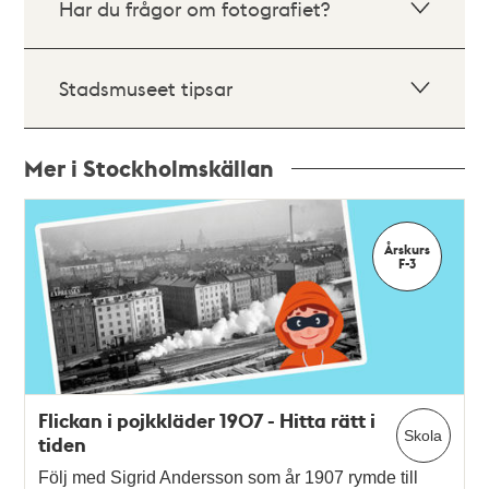
Har du frågor om fotografiet?
Stadsmuseet tipsar
Mer i Stockholmskällan
Relaterade
poster
Årskurs
och
F-3
teman
Flickan i pojkkläder 1907 - Hitta rätt i
Skola
tiden
Följ med Sigrid Andersson som år 1907 rymde till