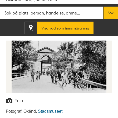
Fritextsök
Sök
Visa vad som finns nära mig
Foto
Fotograf: Okänd.
Stadsmuseet