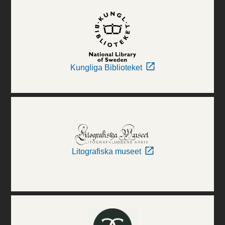
Kungliga Biblioteket
Litografiska museet