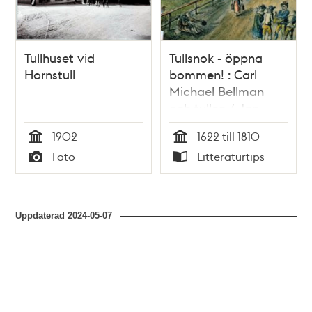
Tullhuset vid
Tullsnok - öppna
Hornstull
bommen! : Carl
Michael Bellman
och tullen / Jan
Berggren
1902
1622 till 1810
Tid
Tid
Foto
Litteraturtips
Typ
Typ
Uppdaterad
2024-05-07