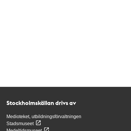
Kontakt
Stockholmskällan
Stockholmskällan drivs av
Medioteket, utbildningsförvaltningen
Stadsmuseet
Medeltidsmuseet