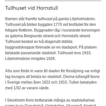
Tullhuset vid Hornstull
Barnen står framför tullhuset på gamla Liljeholmsbron.
Tullhuset på bilden byggdes 1770 vid brofästet för den
tidigare flottbron. Byggnaden låg i nuvarande korsningen
av gatorna Bergsunds strand och Hornstulls strand.
Tullhuset bestod av två diagonalt ställda
byggnadskroppar förenade av en stadsport. På platsen
betalade passerande stadstull. Tullhuset revs 1933.
Liljeholmsbron invigdes 1928.
Alla som förde in varor till staden för försäljning var enligt
lag tvungna att betala en stadstull. Denna tullavgift fanns
i Sverige mellan åren 1622 och 1810. Tullen betalades
med 1/32 av varans värde.
I Stockholm finns fortfarande många av stadstullarnas
namn kvar; Danvikstull, Vintertullen, Skanstull, Norrtull