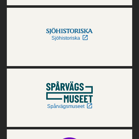
Sjöhistoriska
Spårvägsmuseet