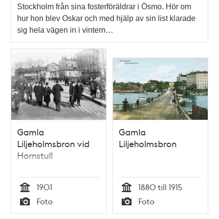
Stockholm från sina fosterföräldrar i Ösmo. Hör om
hur hon blev Oskar och med hjälp av sin list klarade
sig hela vägen in i vintern…
Gamla
Gamla
Liljeholmsbron vid
Liljeholmsbron
Hornstull
1901
1880 till 1915
Tid
Tid
Foto
Foto
Typ
Typ