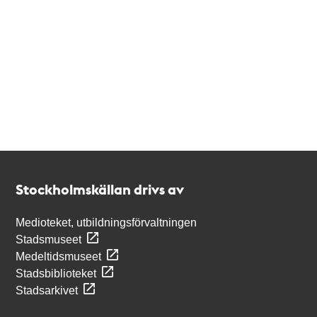
Kontakt
Stockholmskällan
Stockholmskällan drivs av
Medioteket, utbildningsförvaltningen
Stadsmuseet
Medeltidsmuseet
Stadsbiblioteket
Stadsarkivet