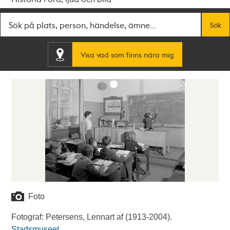
Fritextsök
Sök
Visa vad som finns nära mig
Foto
Fotograf: Petersens, Lennart af (1913-2004).
Stadsmuseet