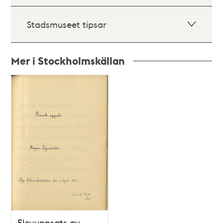
Stadsmuseet tipsar
Mer i Stockholmskällan
Relaterade
poster
och
teman
Elevuppsats av