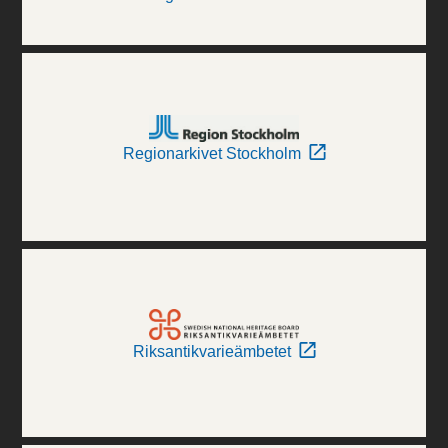
Regionarkivet Stockholm
Riksantikvarieämbetet