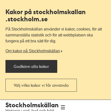
Kakor på stockholmskallan
.stockholm.se
På Stockholmskällan använder vi kakor, cookies, för att
sammanställa statistik och för att webbplatsen ska
fungera på ett bra sätt för dig.
Om kakor på Stockholmskällan
Godkänn alla kakor
Välj vilka kakor vi får använda
Till
Till
Stockholmskällan
navigationen
huvudinnehållet
Historia i ord, ljud och bild