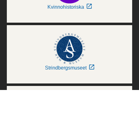
Kvinnohistoriska
Strindbergsmuseet
Thielska Galleriet