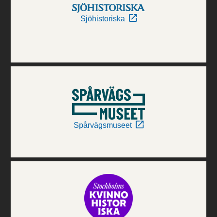
Sjöhistoriska
Spårvägsmuseet