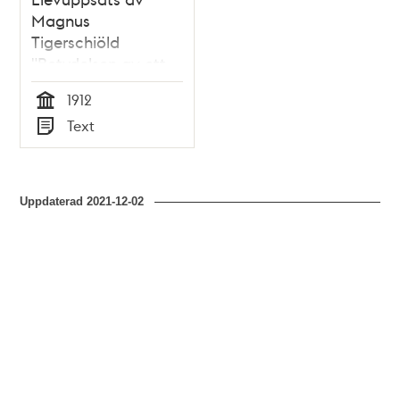
Magnus
Tigerschiöld
"Betydelsen av ett
sunt idrottsliv" - Nya
1912
Elementarskolan VT
Tid
Text
1912
Typ
Uppdaterad
2021-12-02