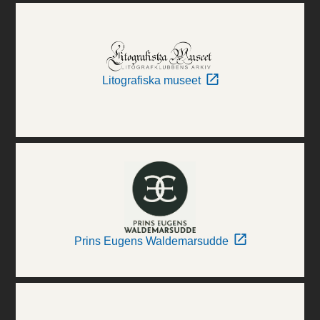
Litografiska museet
Prins Eugens Waldemarsudde