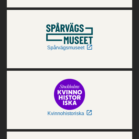
Spårvägsmuseet
Kvinnohistoriska