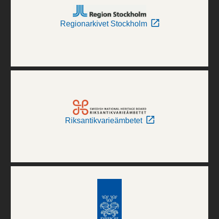
Regionarkivet Stockholm
Riksantikvarieämbetet