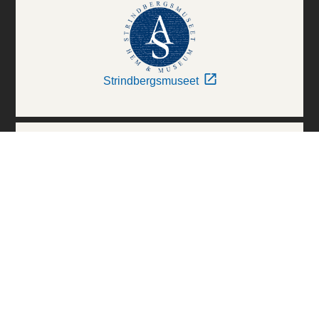
Strindbergsmuseet
Thielska Galleriet