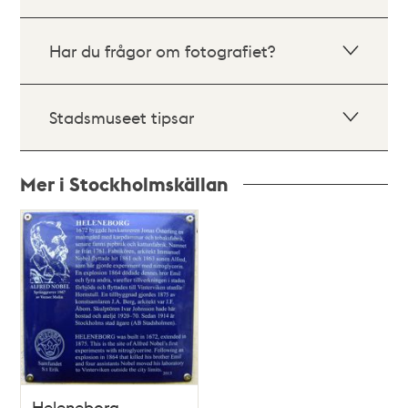
Har du frågor om fotografiet?
Stadsmuseet tipsar
Mer i Stockholmskällan
Relaterade
poster
och
teman
Heleneborg