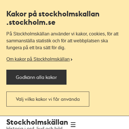
Kakor på stockholmskallan
.stockholm.se
På Stockholmskällan använder vi kakor, cookies, för att
sammanställa statistik och för att webbplatsen ska
fungera på ett bra sätt för dig.
Om kakor på Stockholmskällan
Godkänn alla kakor
Välj vilka kakor vi får använda
Till
Till
Stockholmskällan
navigationen
huvudinnehållet
Historia i ord, ljud och bild