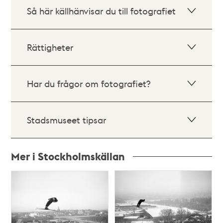
Så här källhänvisar du till fotografiet
Rättigheter
Har du frågor om fotografiet?
Stadsmuseet tipsar
Mer i Stockholmskällan
Relaterade
poster
och
teman