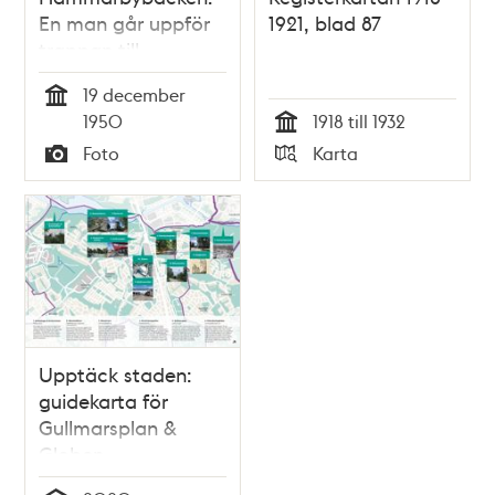
En man går uppför
1921, blad 87
trappan till
hoppbacken.
19 december
Backen ska lagas
Tid
1950
1918 till 1932
och förbereds inför
Tid
Foto
Karta
SM i backhoppning,
Typ
Typ
27-31 januari 1951
Upptäck staden:
guidekarta för
Gullmarsplan &
Globen