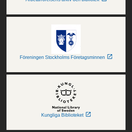
Föreningen Stockholms Företagsminnen
Kungliga Biblioteket