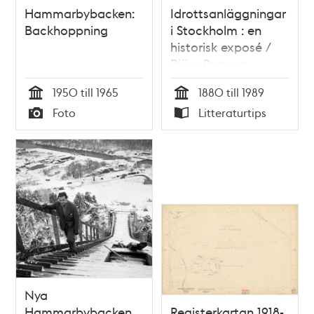
Hammarbybacken:
Idrottsanläggningar
Backhoppning
i Stockholm : en
historisk exposé /
Björn Persson
1950 till 1965
1880 till 1989
Tid
Tid
Foto
Litteraturtips
Typ
Typ
Nya
Hammarbybacken.
Registerkartan 1918-