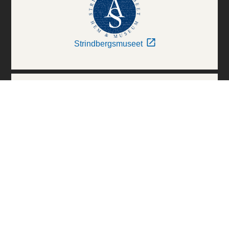
Strindbergsmuseet
Thielska Galleriet