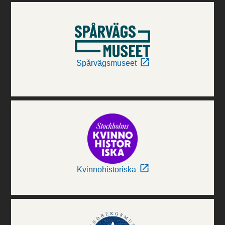
Spårvägsmuseet
Kvinnohistoriska