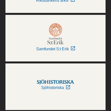
Riksbankens arkiv
Samfundet S:t Erik
Sjöhistoriska