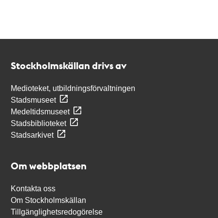
Kontakt
Stockholmskällan
Stockholmskällan drivs av
Medioteket, utbildningsförvaltningen
Stadsmuseet
Medeltidsmuseet
Stadsbiblioteket
Stadsarkivet
Om webbplatsen
Kontakta oss
Om Stockholmskällan
Tillgänglighetsredogörelse