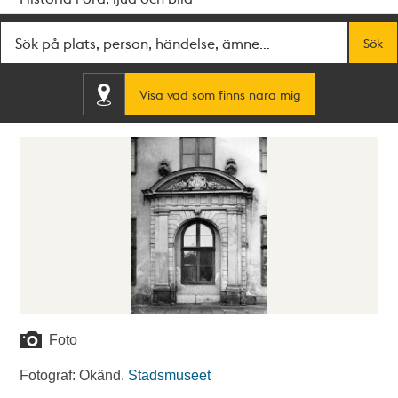
Fritextsök
Sök
Visa vad som finns nära mig
Foto
Fotograf: Okänd.
Stadsmuseet