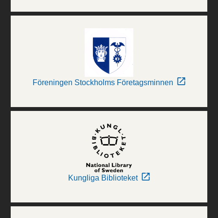
Föreningen Stockholms Företagsminnen
Kungliga Biblioteket