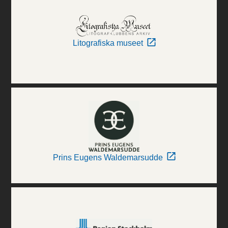
Litografiska museet
Prins Eugens Waldemarsudde