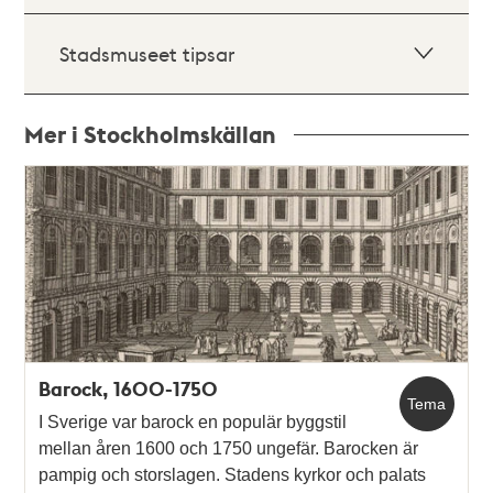
Stadsmuseet tipsar
Mer i Stockholmskällan
Relaterade
poster
och
teman
Barock, 1600-1750
Tema
I Sverige var barock en populär byggstil
mellan åren 1600 och 1750 ungefär. Barocken är
pampig och storslagen. Stadens kyrkor och palats