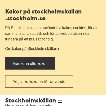
Kakor på stockholmskallan
.stockholm.se
På Stockholmskällan använder vi kakor, cookies, för att
sammanställa statistik och för att webbplatsen ska
fungera på ett bra sätt för dig.
Om kakor på Stockholmskällan
Godkänn alla kakor
Välj vilka kakor vi får använda
Till
Till
Stockholmskällan
navigationen
huvudinnehållet
Historia i ord, ljud och bild