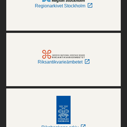
Regionarkivet Stockholm
Riksantikvarieämbetet