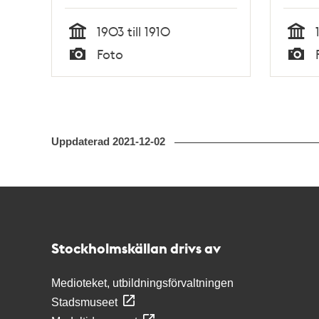
1903 till 1910
Tid
Tid
Foto
Typ
Typ
Uppdaterad
2021-12-02
Kontakt
Stockholmskällan
Stockholmskällan drivs av
Medioteket, utbildningsförvaltningen
Stadsmuseet