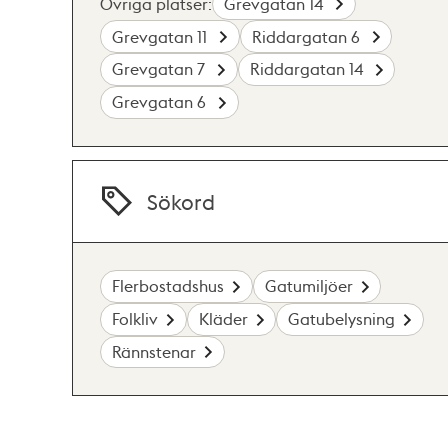
Övriga platser:
Grevgatan 14
Grevgatan 11
Riddargatan 6
Grevgatan 7
Riddargatan 14
Grevgatan 6
Sökord
Flerbostadshus
Gatumiljöer
Folkliv
Kläder
Gatubelysning
Rännstenar