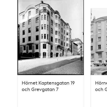
poster
och
teman
Hörnet Kaptensgatan 19
Hörn
och Grevgatan 7
och 