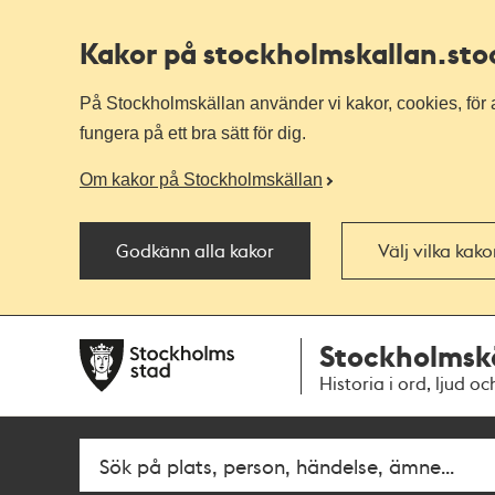
Kakor på stockholmskallan
.st
På Stockholmskällan använder vi kakor, cookies, för a
fungera på ett bra sätt för dig.
Om kakor på Stockholmskällan
Godkänn alla kakor
Välj vilka kak
Till
Till
Stockholmsk
navigationen
huvudinnehållet
Historia i ord, ljud oc
Fritextsök