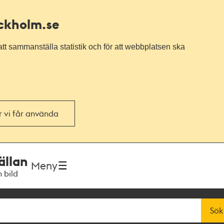
ockholm.se
tt sammanställa statistik och för att webbplatsen ska
or vi får använda
ällan
Meny
h bild
Sök