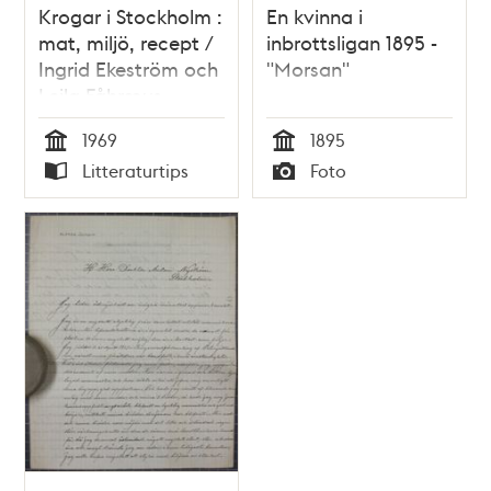
Krogar i Stockholm :
En kvinna i
mat, miljö, recept /
inbrottsligan 1895 -
Ingrid Ekeström och
"Morsan"
Leila Fåhræus
1969
1895
Tid
Tid
Litteraturtips
Foto
Typ
Typ