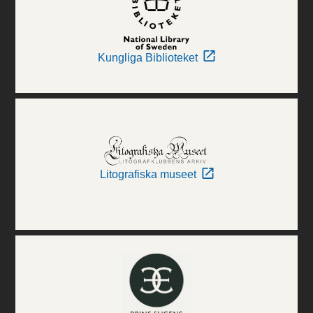
Kungliga Biblioteket
Litografiska museet