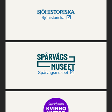
Sjöhistoriska
Spårvägsmuseet