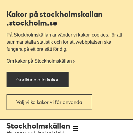
Kakor på stockholmskallan
.stockholm.se
På Stockholmskällan använder vi kakor, cookies, för att
sammanställa statistik och för att webbplatsen ska
fungera på ett bra sätt för dig.
Om kakor på Stockholmskällan
Godkänn alla kakor
Välj vilka kakor vi får använda
Till
Till
Stockholmskällan
navigationen
huvudinnehållet
Historia i ord, ljud och bild