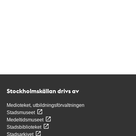
Kontakt
Stockholmskällan
Stockholmskällan drivs av
Medioteket, utbildningsförvaltningen
Stadsmuseet
Medeltidsmuseet
Stadsbiblioteket
Stadsarkivet