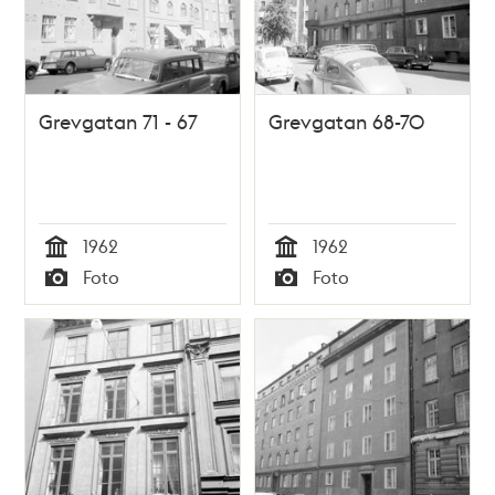
Grevgatan 71 - 67
Grevgatan 68-70
1962
1962
Tid
Tid
Foto
Foto
Typ
Typ