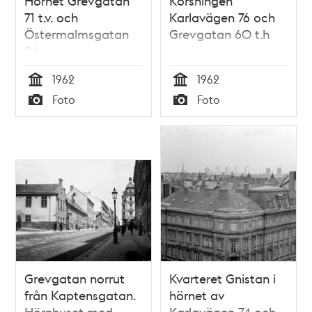
Hörnet Grevgatan
Korsningen
71 t.v. och
Karlavägen 76 och
Östermalmsgatan
Grevgatan 60 t.h
94
1962
1962
Tid
Tid
Foto
Foto
Typ
Typ
Grevgatan norrut
Kvarteret Gnistan i
från Kaptensgatan.
hörnet av
Hörnhuset med
Karlavägen 74 och