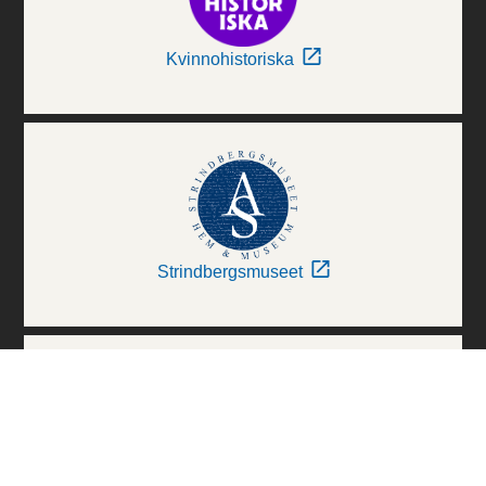
Kvinnohistoriska
Strindbergsmuseet
Thielska Galleriet