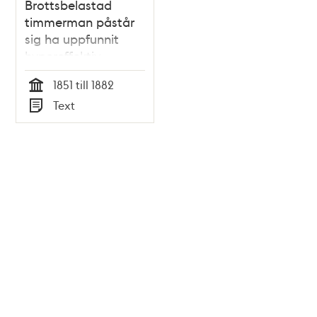
Brottsbelastad
timmerman påstår
sig ha uppfunnit
hypereffektiv
ångmaskin - brev till
1851 till 1882
Dr Nyström 1882
Tid
Text
Typ