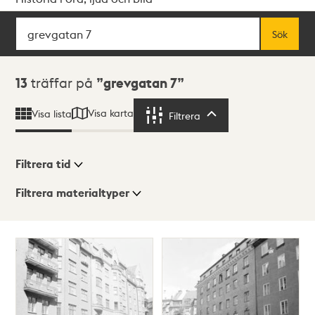
Sök
Fritextsök
Sök
Sökresultat
13
träffar på
grevgatan 7
Visa karta
Visa lista
Filtrera
Filtrera
Filtrera tid
Filtrera materialtyper
Visningsläge
Totalt
13
träffar
Lista
Karta