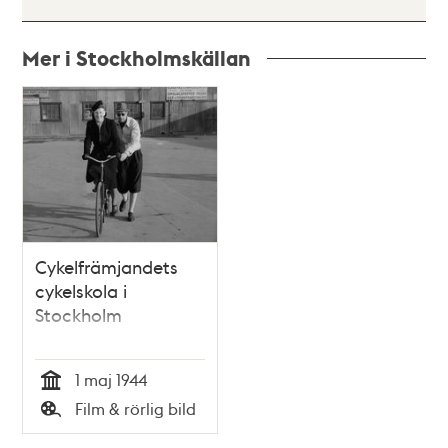
Mer i Stockholmskällan
Relaterade
poster
och
teman
Cykelfrämjandets
cykelskola i
Stockholm
1 maj 1944
Tid
Film & rörlig bild
Typ