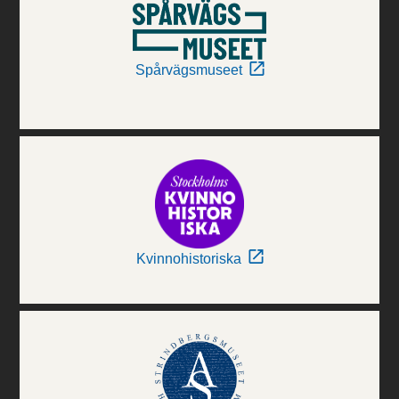
Spårvägsmuseet
Kvinnohistoriska