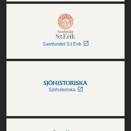
Samfundet S:t Erik
Sjöhistoriska