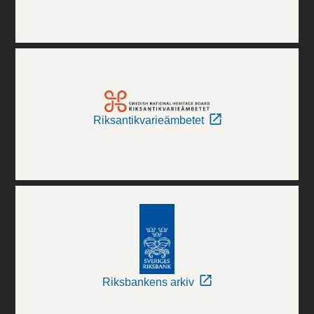
Riksantikvarieämbetet
Riksbankens arkiv