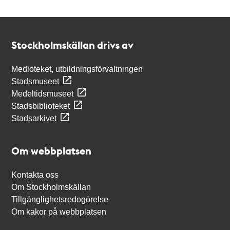
Kontakt
Stockholmskällan
Stockholmskällan drivs av
Medioteket, utbildningsförvaltningen
Stadsmuseet
Medeltidsmuseet
Stadsbiblioteket
Stadsarkivet
Om webbplatsen
Kontakta oss
Om Stockholmskällan
Tillgänglighetsredogörelse
Om kakor på webbplatsen