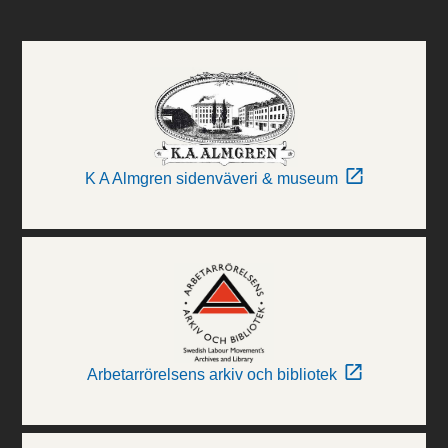
K A Almgren sidenväveri & museum
Arbetarrörelsens arkiv och bibliotek