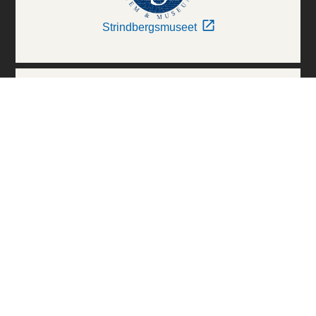
Strindbergsmuseet
Thielska Galleriet
Världskulturmuseerna