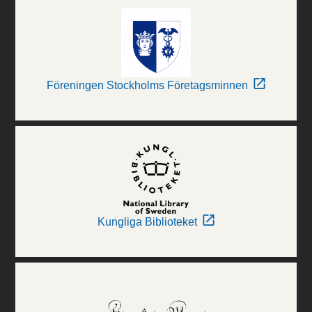
Föreningen Stockholms Företagsminnen
Kungliga Biblioteket