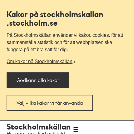
Kakor på stockholmskallan
.stockholm.se
På Stockholmskällan använder vi kakor, cookies, för att
sammanställa statistik och för att webbplatsen ska
fungera på ett bra sätt för dig.
Om kakor på Stockholmskällan
Godkänn alla kakor
Välj vilka kakor vi får använda
Till
Till
Stockholmskällan
navigationen
huvudinnehållet
Historia i ord, ljud och bild