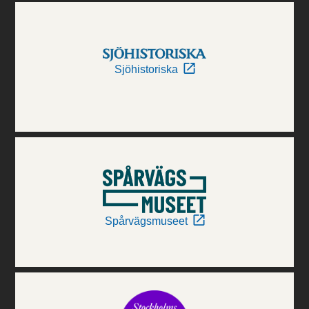
Sjöhistoriska
Spårvägsmuseet