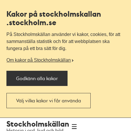
Kakor på stockholmskallan
.stockholm.se
På Stockholmskällan använder vi kakor, cookies, för att
sammanställa statistik och för att webbplatsen ska
fungera på ett bra sätt för dig.
Om kakor på Stockholmskällan
Godkänn alla kakor
Välj vilka kakor vi får använda
Till
Till
Stockholmskällan
navigationen
huvudinnehållet
Historia i ord, ljud och bild