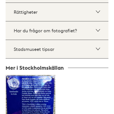
Rättigheter
Har du frågor om fotografiet?
Stadsmuseet tipsar
Mer i Stockholmskällan
Relaterade
poster
och
teman