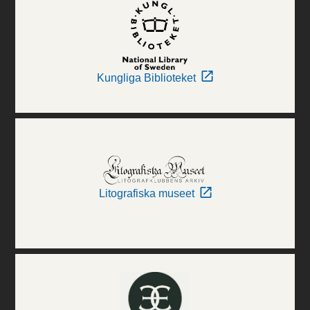
Kungliga Biblioteket
Litografiska museet