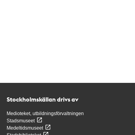
Kontakt
Stockholmskällan
Stockholmskällan drivs av
Medioteket, utbildningsförvaltningen
Stadsmuseet
Medeltidsmuseet