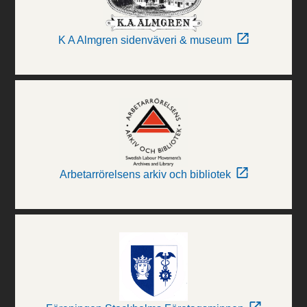
K A Almgren sidenväveri & museum
Arbetarrörelsens arkiv och bibliotek