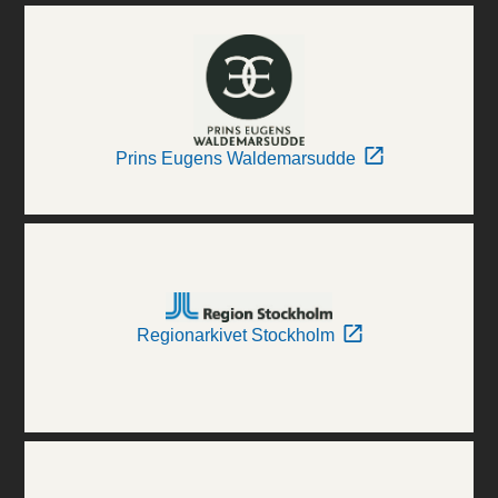
Prins Eugens Waldemarsudde
Regionarkivet Stockholm