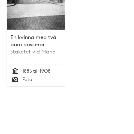
En kvinna med två
barn passerar
staketet vid Maria
Folkskola.
Timmermansgatan
1885 till 1908
går norrut från
Tid
Foto
Wollmar
Typ
Yxkullsgatan