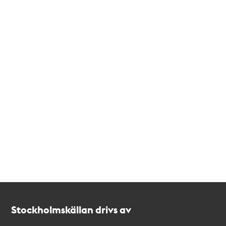
Kontakt
Stockholmskällan
Stockholmskällan drivs av