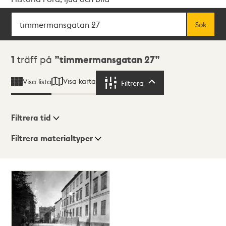
Sök
Fritextsök
Sök
Sökresultat
1
träff på
timmermansgatan 27
Visa karta
Visa lista
Filtrera
Filtrera
Filtrera tid
Filtrera materialtyper
Visningsläge
Totalt
1
träffar
Lista
Karta