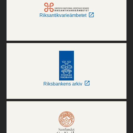
Riksantikvarieämbetet
Riksbankens arkiv