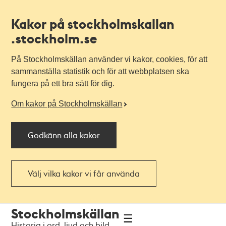
Kakor på stockholmskallan
.stockholm.se
På Stockholmskällan använder vi kakor, cookies, för att
sammanställa statistik och för att webbplatsen ska
fungera på ett bra sätt för dig.
Om kakor på Stockholmskällan
Godkänn alla kakor
Välj vilka kakor vi får använda
Till
Till
Stockholmskällan
navigationen
huvudinnehållet
Historia i ord, ljud och bild