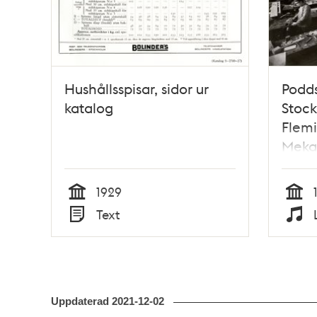
Hushållsspisar, sidor ur
Podd
katalog
Stock
Flemi
Mekan
1929
Tid
Tid
Text
Typ
Typ
Uppdaterad
2021-12-02