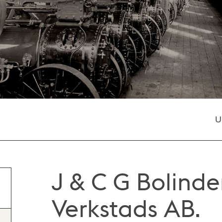
U
J & C G Bolind
Verkstads AB.