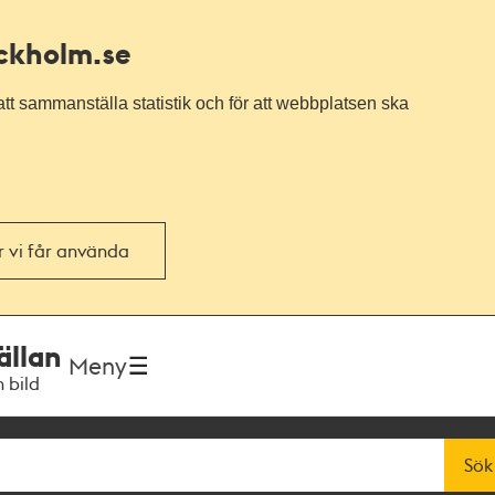
ockholm.se
tt sammanställa statistik och för att webbplatsen ska
or vi får använda
ällan
Meny
h bild
Sök