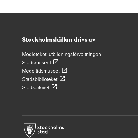
Kontakt
Stockholmskällan
Stockholmskällan drivs av
Medioteket, utbildningsförvaltningen
Stadsmuseet
Medeltidsmuseet
Stadsbiblioteket
Stadsarkivet