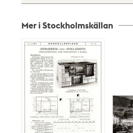
Mer i Stockholmskällan
Relaterade
poster
och
teman