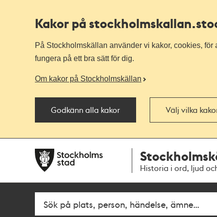
Kakor på stockholmskallan
.st
På Stockholmskällan använder vi kakor, cookies, för a
fungera på ett bra sätt för dig.
Om kakor på Stockholmskällan
Godkänn alla kakor
Välj vilka kak
Till
Till
Stockholmsk
navigationen
huvudinnehållet
Historia i ord, ljud oc
Fritextsök