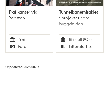
Trafikanter vid
Tunnelbanemiraklet
Ropsten
: projektet som
byggde den
moderna staden /
Pär Isaksson
1976
1862 till 2022
Tid
Tid
Foto
Litteraturtips
Typ
Typ
Uppdaterad
2023-08-03