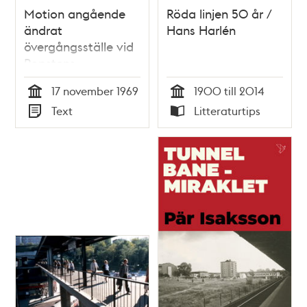
Motion angående
Röda linjen 50 år /
ändrat
Hans Harlén
övergångsställe vid
Ropstens
tunnelbanestation
17 november 1969
1900 till 2014
Tid
Tid
Text
Litteraturtips
Typ
Typ