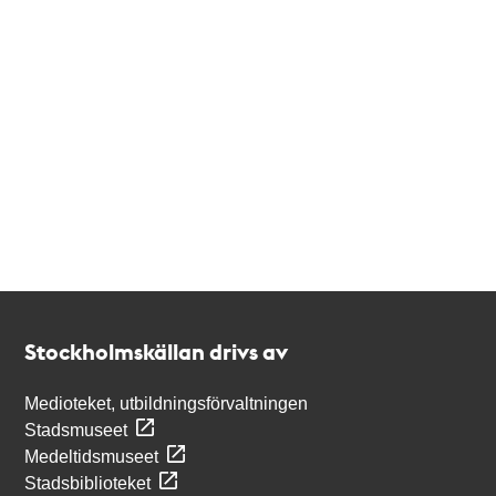
Kontakt
Stockholmskällan
Stockholmskällan drivs av
Medioteket, utbildningsförvaltningen
Stadsmuseet
Medeltidsmuseet
Stadsbiblioteket