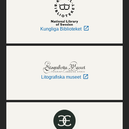
Kungliga Biblioteket
Litografiska museet