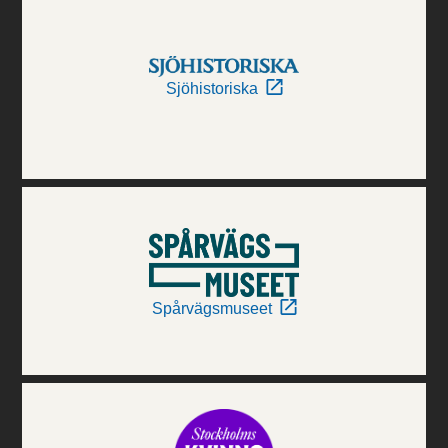
Sjöhistoriska
Spårvägsmuseet