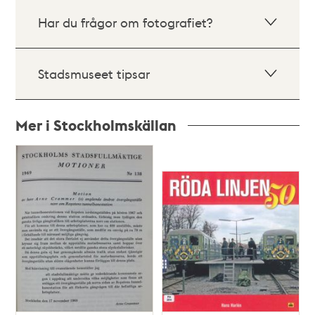
Har du frågor om fotografiet?
Stadsmuseet tipsar
Mer i Stockholmskällan
Relaterade
poster
och
teman