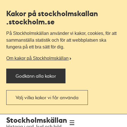
Kakor på stockholmskallan
.stockholm.se
På Stockholmskällan använder vi kakor, cookies, för att
sammanställa statistik och för att webbplatsen ska
fungera på ett bra sätt för dig.
Om kakor på Stockholmskällan
Godkänn alla kakor
Välj vilka kakor vi får använda
Till
Till
Stockholmskällan
navigationen
huvudinnehållet
Historia i ord, ljud och bild