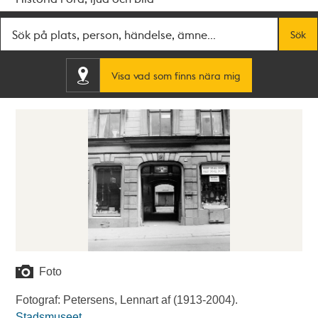
Fritextsök
Sök
Visa vad som finns nära mig
Foto
Fotograf: Petersens, Lennart af (1913-2004).
Stadsmuseet