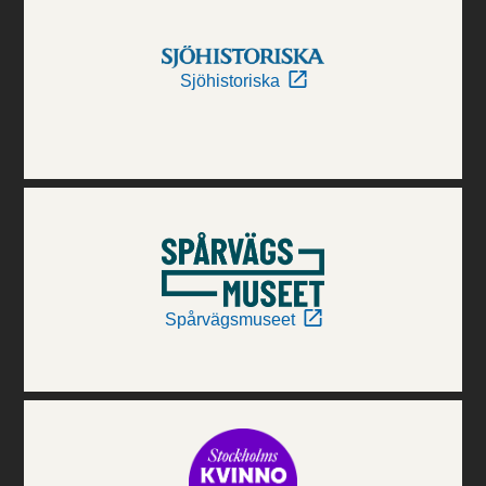
Sjöhistoriska
Spårvägsmuseet