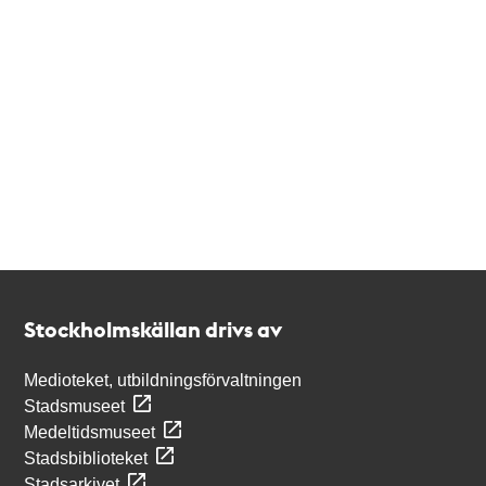
Kontakt
Stockholmskällan
Stockholmskällan drivs av
Medioteket, utbildningsförvaltningen
Stadsmuseet
Medeltidsmuseet
Stadsbiblioteket
Stadsarkivet