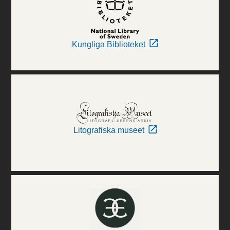
Kungliga Biblioteket
Litografiska museet