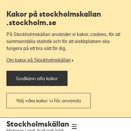
Kakor på stockholmskallan
.stockholm.se
På Stockholmskällan använder vi kakor, cookies, för att
sammanställa statistik och för att webbplatsen ska
fungera på ett bra sätt för dig.
Om kakor på Stockholmskällan
Godkänn alla kakor
Välj vilka kakor vi får använda
Till
Till
Stockholmskällan
navigationen
huvudinnehållet
Historia i ord, ljud och bild