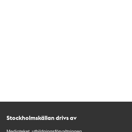
Kontakt
Stockholmskällan
Stockholmskällan drivs av
Medioteket, utbildningsförvaltningen