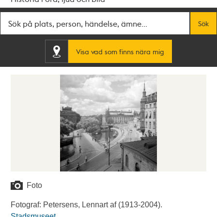
Fritextsök
Sök
Visa vad som finns nära mig
Foto
Fotograf: Petersens, Lennart af (1913-2004).
Stadsmuseet