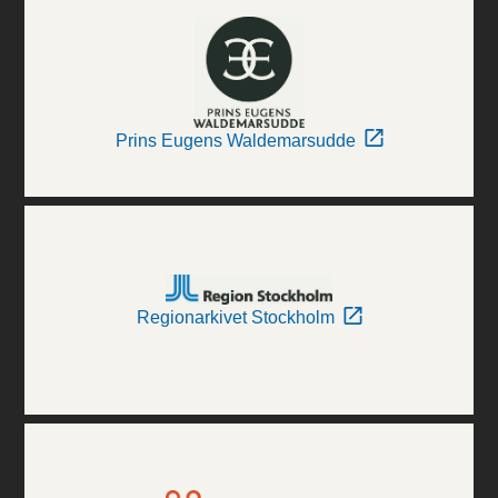
Prins Eugens Waldemarsudde
Regionarkivet Stockholm