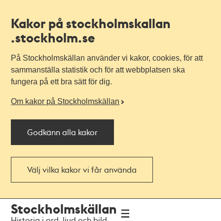
Kakor på stockholmskallan
.stockholm.se
På Stockholmskällan använder vi kakor, cookies, för att
sammanställa statistik och för att webbplatsen ska
fungera på ett bra sätt för dig.
Om kakor på Stockholmskällan
Godkänn alla kakor
Välj vilka kakor vi får använda
Till
Till
Stockholmskällan
navigationen
huvudinnehållet
Historia i ord, ljud och bild