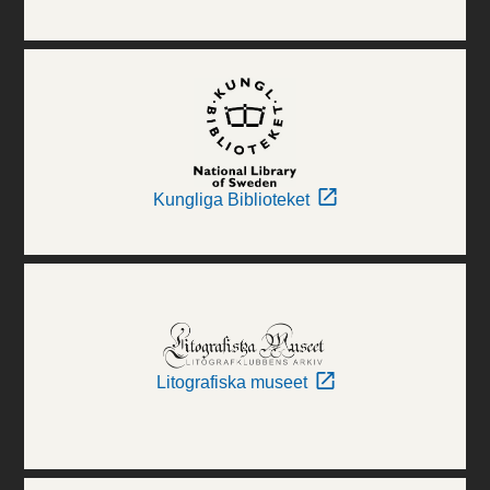
Kungliga Biblioteket
Litografiska museet