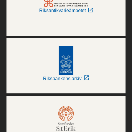
Riksantikvarieämbetet
Riksbankens arkiv