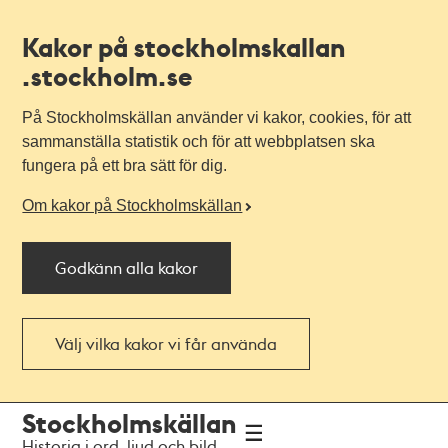
Kakor på stockholmskallan
.stockholm.se
På Stockholmskällan använder vi kakor, cookies, för att
sammanställa statistik och för att webbplatsen ska
fungera på ett bra sätt för dig.
Om kakor på Stockholmskällan
Godkänn alla kakor
Välj vilka kakor vi får använda
Till
Till
Stockholmskällan
navigationen
huvudinnehållet
Historia i ord, ljud och bild