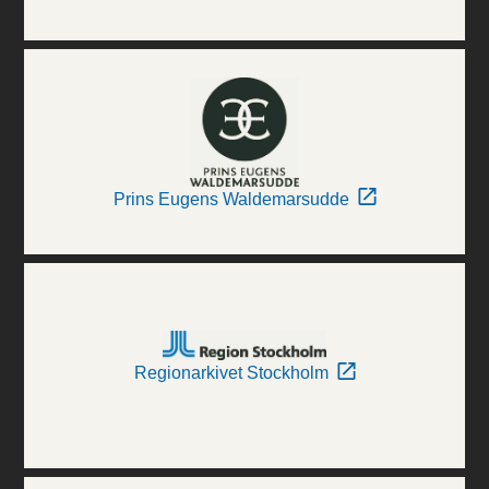
Prins Eugens Waldemarsudde
Regionarkivet Stockholm