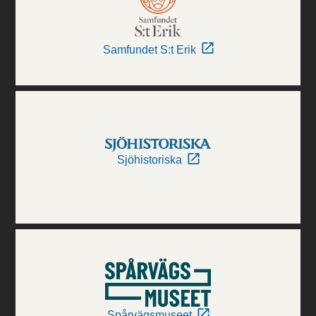
Samfundet S:t Erik
Sjöhistoriska
Spårvägsmuseet