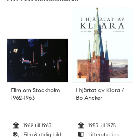
Relaterade
poster
och
teman
Film om Stockholm
I hjärtat av Klara /
1962-1963
Bo Ancker
1962 till 1963
1953 till 1975
Tid
Tid
Film & rörlig bild
Litteraturtips