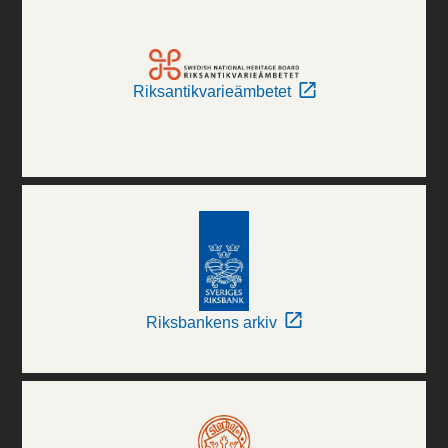
Riksantikvarieämbetet
Riksbankens arkiv