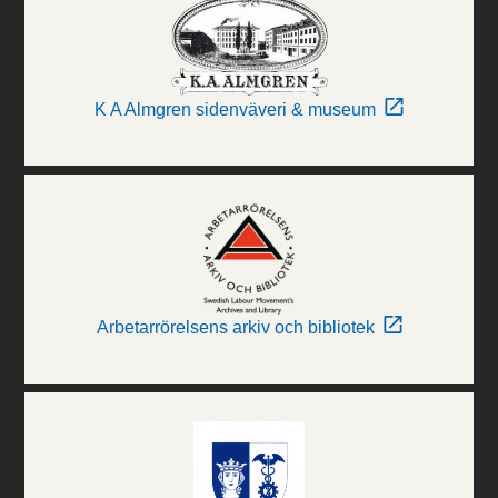
K A Almgren sidenväveri & museum
Arbetarrörelsens arkiv och bibliotek