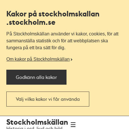
Kakor på stockholmskallan
.stockholm.se
På Stockholmskällan använder vi kakor, cookies, för att
sammanställa statistik och för att webbplatsen ska
fungera på ett bra sätt för dig.
Om kakor på Stockholmskällan
Godkänn alla kakor
Välj vilka kakor vi får använda
Till
Till
Stockholmskällan
navigationen
huvudinnehållet
Historia i ord, ljud och bild