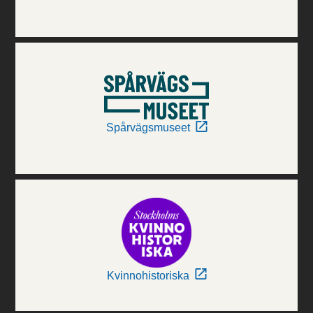
Spårvägsmuseet
Kvinnohistoriska