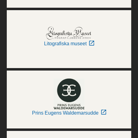
Litografiska museet
Prins Eugens Waldemarsudde