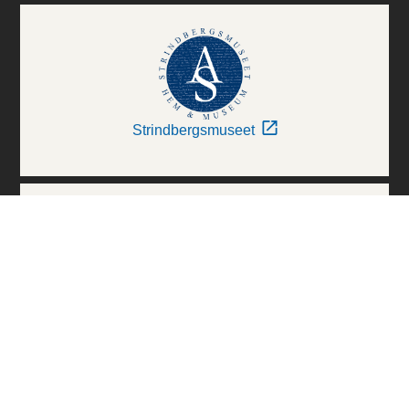
Strindbergsmuseet
Thielska Galleriet