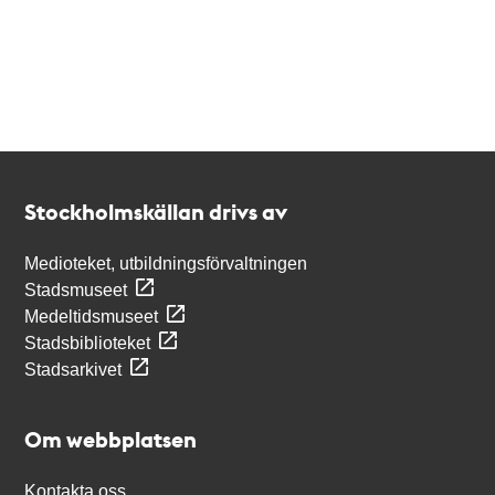
Kontakt
Stockholmskällan
Stockholmskällan drivs av
Medioteket, utbildningsförvaltningen
Stadsmuseet
Medeltidsmuseet
Stadsbiblioteket
Stadsarkivet
Om webbplatsen
Kontakta oss