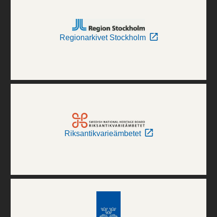
Regionarkivet Stockholm
Riksantikvarieämbetet