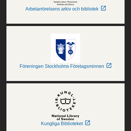
Arbetarrörelsens arkiv och bibliotek
Föreningen Stockholms Företagsminnen
Kungliga Biblioteket