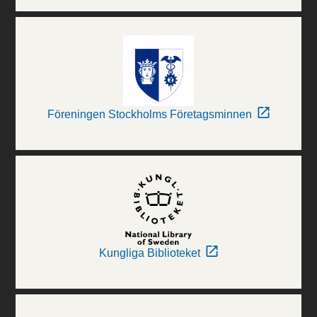
Föreningen Stockholms Företagsminnen
Kungliga Biblioteket