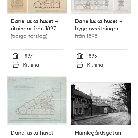
Daneliuska huset –
Daneliuska huset –
ritningar från 1897
bygglovsritningar
(tidiga förslag)
från 1898
1897
1898
Tid
Tid
Ritning
Ritning
Typ
Typ
Daneliuska huset –
Humlegårdsgatan