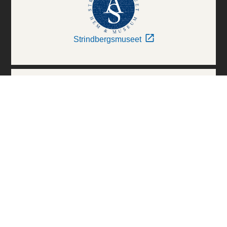
Strindbergsmuseet
Thielska Galleriet
Världskulturmuseerna