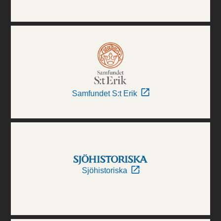
Samfundet S:t Erik
Sjöhistoriska