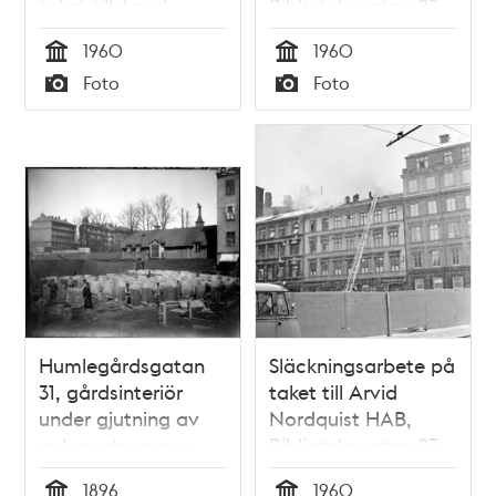
taket till Arvid
Biblioteksgatan 27
Nordquist HAB,
1960
1960
Biblioteksgatan 27
Tid
Tid
Foto
Foto
Typ
Typ
Humlegårdsgatan
Släckningsarbete på
31, gårdsinteriör
taket till Arvid
under gjutning av
Nordquist HAB,
avloppstrummor
Biblioteksgatan 27
1896
1960