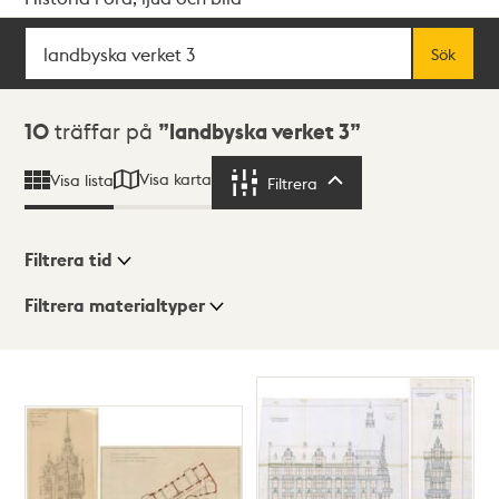
Sök
Fritextsök
Sök
Sökresultat
10
träffar på
landbyska verket 3
Visa karta
Visa lista
Filtrera
Filtrera
Filtrera tid
Filtrera materialtyper
Visningsläge
Totalt
10
träffar
Lista
Karta