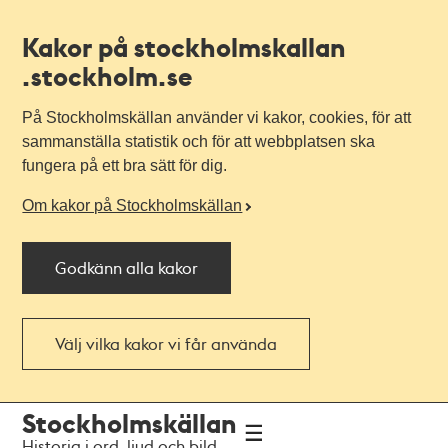
Kakor på stockholmskallan
.stockholm.se
På Stockholmskällan använder vi kakor, cookies, för att
sammanställa statistik och för att webbplatsen ska
fungera på ett bra sätt för dig.
Om kakor på Stockholmskällan
Godkänn alla kakor
Välj vilka kakor vi får använda
Till
Till
Stockholmskällan
navigationen
huvudinnehållet
Historia i ord, ljud och bild