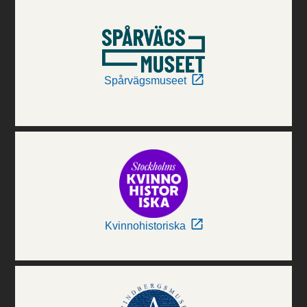
Spårvägsmuseet
Kvinnohistoriska