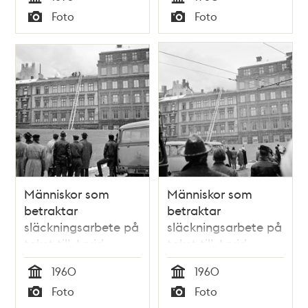
Tid
Tid
Foto
Foto
Typ
Typ
Människor som
Människor som
betraktar
betraktar
släckningsarbete på
släckningsarbete på
taket till Arvid
taket till Arvid
Nordquist HAB,
Nordquist HAB,
1960
1960
Biblioteksgatan 27
Biblioteksgatan 27
Tid
Tid
Foto
Foto
Typ
Typ