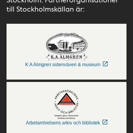
till Stockholmskällan är:
K A Almgren sidenväveri & museum
Arbetarrörelsens arkiv och bibliotek