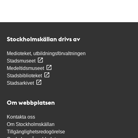
Kontakt
Stockholmskällan
Stockholmskällan drivs av
Medioteket, utbildningsförvaltningen
Stadsmuseet
Medeltidsmuseet
Stadsbiblioteket
Stadsarkivet
Om webbplatsen
Kontakta oss
Om Stockholmskällan
Tillgänglighetsredogörelse