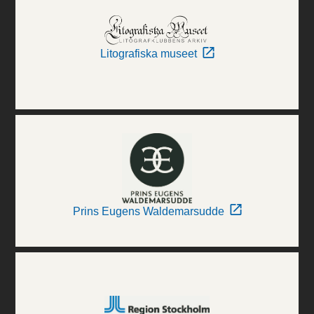
Litografiska museet
Prins Eugens Waldemarsudde