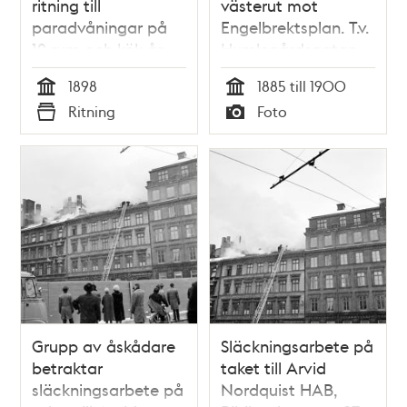
ritning till
västerut mot
paradvåningar på
Engelbrektsplan. T.v.
12 rum och kök år
Humlegårdsgatan
1898
31-35, kv. Sperlingens
1898
1885 till 1900
Backe och kv.
Tid
Tid
Ritning
Foto
Träskbacken.
Typ
Typ
Nuvarande kv.
Landbyska Verket. I
fonden ligger Birger
Jarlsgatan 29-33
Grupp av åskådare
Släckningsarbete på
betraktar
taket till Arvid
släckningsarbete på
Nordquist HAB,