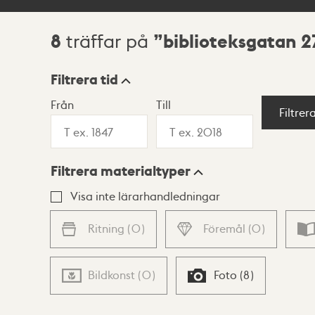
8
biblioteksgatan 2
träffar på
Sökresultat
Filtrera tid
Från
Till
Visningsläge
Filtrer
Filtrera materialtyper
Lista
Karta
Visa inte lärarhandledningar
Ritning
(
0
)
Föremål
(
0
)
Bildkonst
(
0
)
Foto
(
8
)