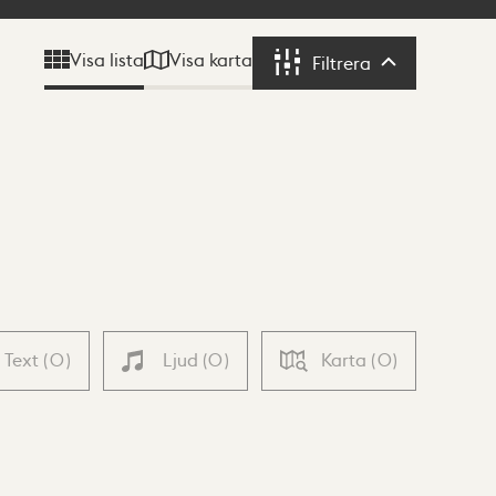
Visa karta
Visa lista
Filtrera
Filtrera
Text
(
0
)
Ljud
(
0
)
Karta
(
0
)