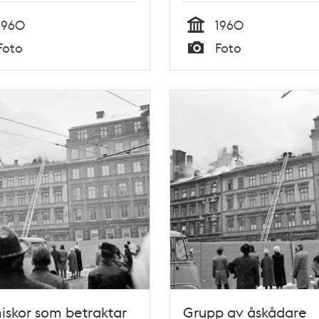
1960
1960
Tid
Foto
Foto
Typ
skor som betraktar
Grupp av åskådare