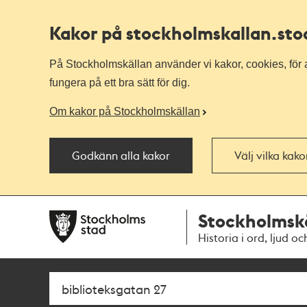
Kakor på stockholmskallan
.st
På Stockholmskällan använder vi kakor, cookies, för a
fungera på ett bra sätt för dig.
Om kakor på Stockholmskällan
Godkänn alla kakor
Välj vilka kak
Till
Till
Stockholmsk
navigationen
huvudinnehållet
Historia i ord, ljud oc
Sök
Fritextsök