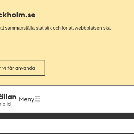
ockholm.se
tt sammanställa statistik och för att webbplatsen ska
or vi får använda
ällan
Meny
h bild