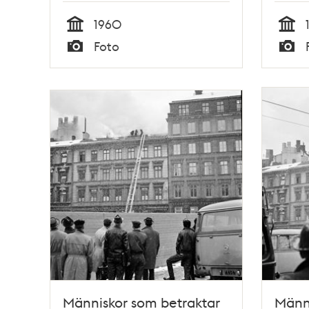
1960
Tid
Tid
Foto
Typ
Typ
Människor som betraktar
Männi