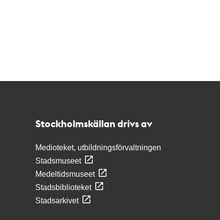
Kontakt
Stockholmskällan
Stockholmskällan drivs av
Medioteket, utbildningsförvaltningen
Stadsmuseet
Medeltidsmuseet
Stadsbiblioteket
Stadsarkivet