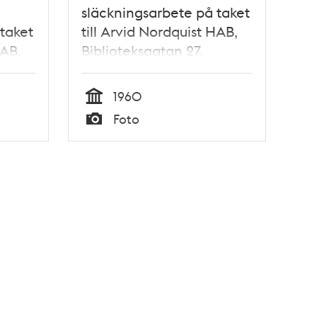
släckningsarbete på taket
taket
till Arvid Nordquist HAB,
HAB,
Biblioteksgatan 27.
Korsningen Sturegatan -
Humlegårdsgatan
1960
Tid
Foto
Typ