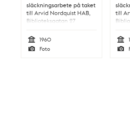
släckningsarbete på taket
släck
till Arvid Nordquist HAB,
till 
Biblioteksgatan 27
Bibli
1960
Tid
Tid
Foto
Typ
Typ