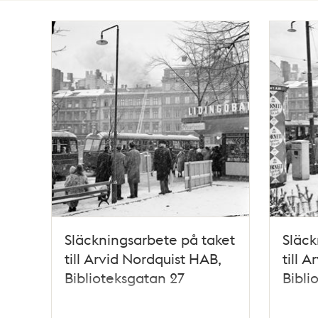
Totalt
8
träffar
Släckningsarbete på taket
Släck
till Arvid Nordquist HAB,
till 
Biblioteksgatan 27
Bibli