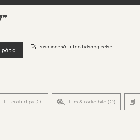
7
Visa innehåll utan tidsangivelse
a på tid
Litteraturtips
(
0
)
Film & rörlig bild
(
0
)