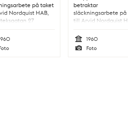
ningsarbete på taket
betraktar
Arvid Nordquist HAB,
släckningsarbete på 
oteksgatan 27
till Arvid Nordquist 
Biblioteksgatan 27
1960
1960
Tid
Foto
Foto
Typ