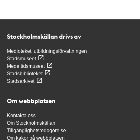
Kontakt
Stockholmskällan
Stockholmskällan drivs av
Medioteket, utbildningsförvaltningen
Stadsmuseet
Medeltidsmuseet
Stadsbiblioteket
Stadsarkivet
Om webbplatsen
Kontakta oss
Om Stockholmskällan
Tillgänglighetsredogörelse
Om kakor på webbplatsen