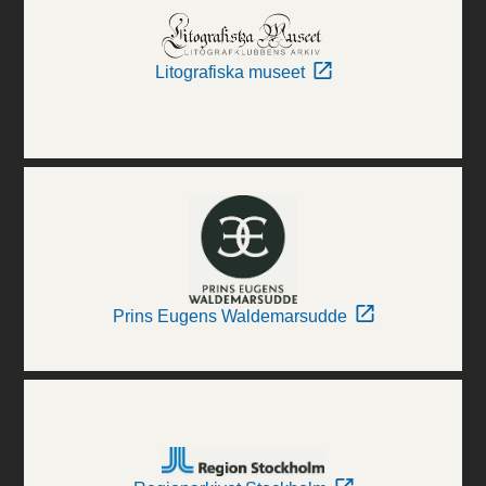
Litografiska museet
Prins Eugens Waldemarsudde