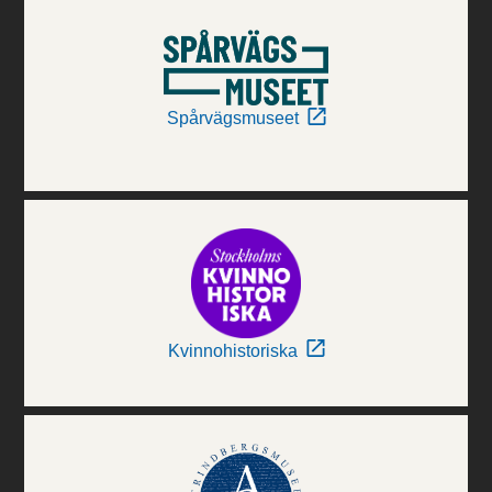
Spårvägsmuseet
Kvinnohistoriska