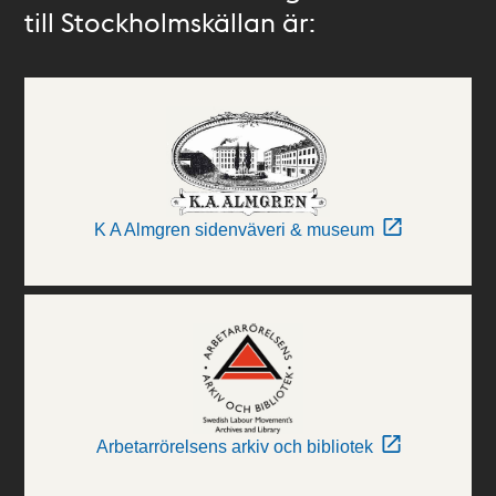
till Stockholmskällan är:
K A Almgren sidenväveri & museum
Arbetarrörelsens arkiv och bibliotek