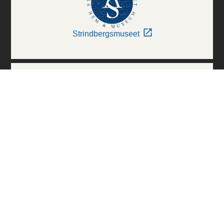
Strindbergsmuseet
Thielska Galleriet
Världskulturmuseerna