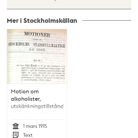
Mer i Stockholmskällan
Relaterade
poster
och
teman
Motion om
alkoholister,
utskänkningstillstånd
och skapandet av
en nykterhetsnämnd
1 mars 1915
- Stadsfullmäktige
Tid
Text
1915