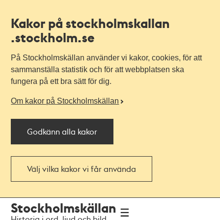
Kakor på stockholmskallan
.stockholm.se
På Stockholmskällan använder vi kakor, cookies, för att
sammanställa statistik och för att webbplatsen ska
fungera på ett bra sätt för dig.
Om kakor på Stockholmskällan
Godkänn alla kakor
Välj vilka kakor vi får använda
Till
Till
Stockholmskällan
navigationen
huvudinnehållet
Historia i ord, ljud och bild