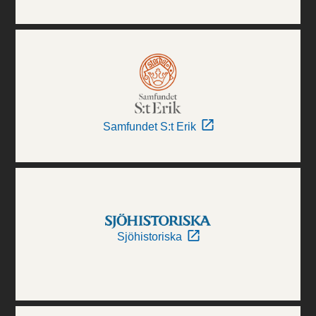
Samfundet S:t Erik
Sjöhistoriska