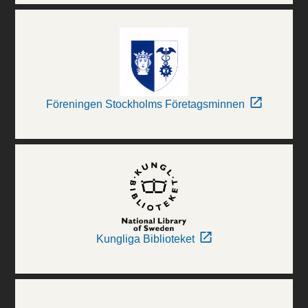
Föreningen Stockholms Företagsminnen
Kungliga Biblioteket