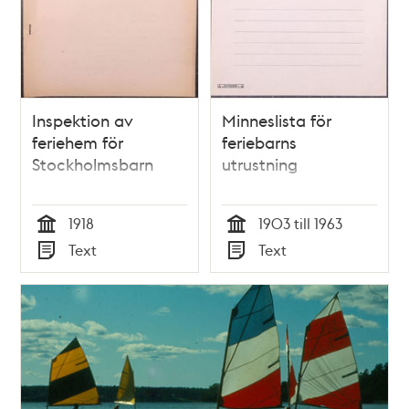
Inspektion av
Minneslista för
feriehem för
feriebarns
Stockholmsbarn
utrustning
1918
1903 till 1963
Tid
Tid
Text
Text
Typ
Typ