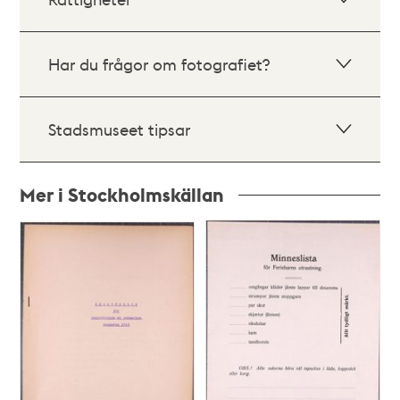
Har du frågor om fotografiet?
Stadsmuseet tipsar
Mer i Stockholmskällan
Relaterade
poster
och
teman