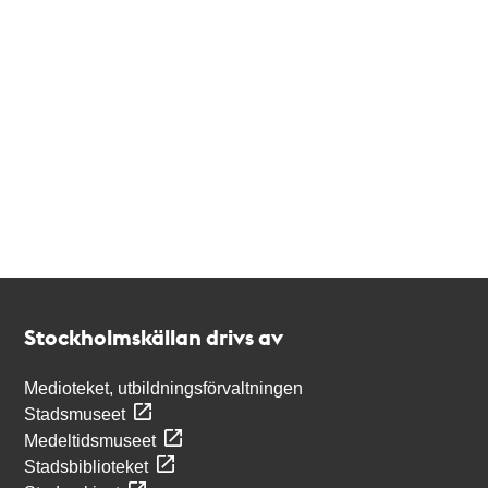
Kontakt
Stockholmskällan
Stockholmskällan drivs av
Medioteket, utbildningsförvaltningen
Stadsmuseet
Medeltidsmuseet
Stadsbiblioteket