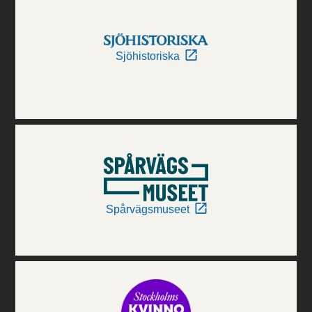
Sjöhistoriska
Spårvägsmuseet