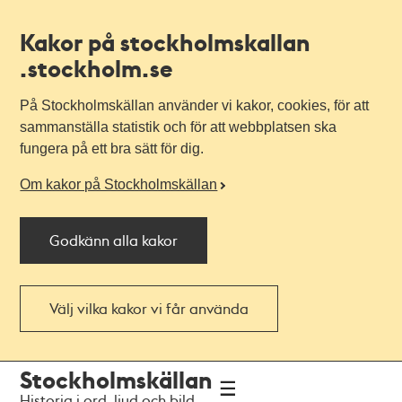
Kakor på stockholmskallan
.stockholm.se
På Stockholmskällan använder vi kakor, cookies, för att
sammanställa statistik och för att webbplatsen ska
fungera på ett bra sätt för dig.
Om kakor på Stockholmskällan
Godkänn alla kakor
Välj vilka kakor vi får använda
Till
Till
Stockholmskällan
navigationen
huvudinnehållet
Historia i ord, ljud och bild