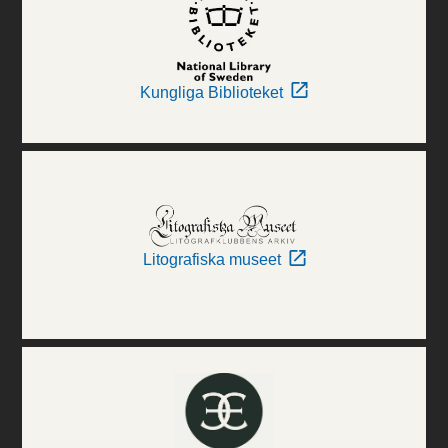
Kungliga Biblioteket
Litografiska museet