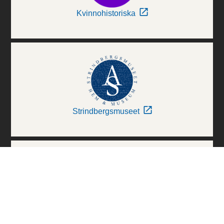
Kvinnohistoriska
Strindbergsmuseet
Thielska Galleriet