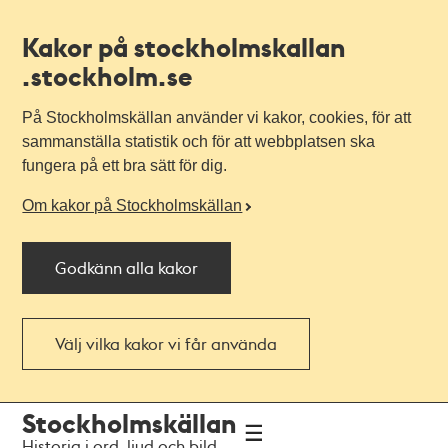
Kakor på stockholmskallan
.stockholm.se
På Stockholmskällan använder vi kakor, cookies, för att
sammanställa statistik och för att webbplatsen ska
fungera på ett bra sätt för dig.
Om kakor på Stockholmskällan
Godkänn alla kakor
Välj vilka kakor vi får använda
Till
Till
Stockholmskällan
navigationen
huvudinnehållet
Historia i ord, ljud och bild