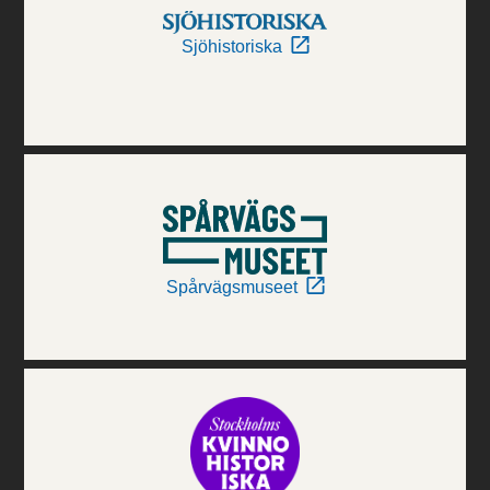
Sjöhistoriska
Spårvägsmuseet