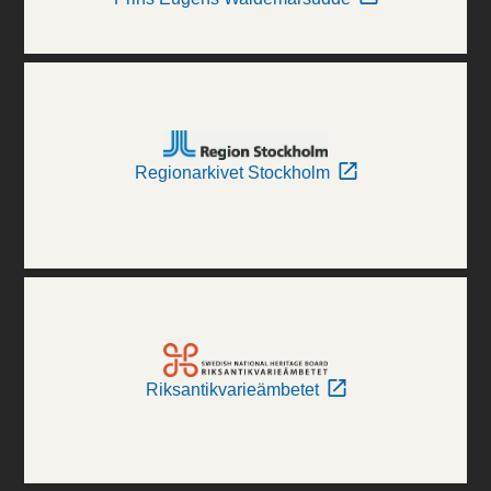
Regionarkivet Stockholm
Riksantikvarieämbetet