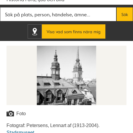
Fritextsök
Sök
Visa vad som finns nära mig
Foto
Fotograf: Petersens, Lennart af (1913-2004).
Stadsmuseet