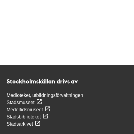
Kontakt
Stockholmskällan
Stockholmskällan drivs av
Medioteket, utbildningsförvaltningen
Stadsmuseet
Medeltidsmuseet
Stadsbiblioteket
Stadsarkivet