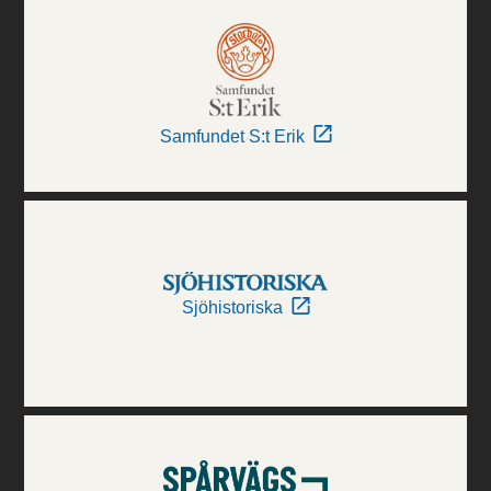
Samfundet S:t Erik
Sjöhistoriska