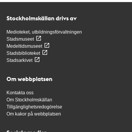
Kontakt
Stockholmskällan
Stockholmskällan drivs av
Medioteket, utbildningsförvaltningen
Stadsmuseet
Medeltidsmuseet
Stadsbiblioteket
Stadsarkivet
Om webbplatsen
Kontakta oss
Om Stockholmskällan
Tillgänglighetsredogörelse
Om kakor på webbplatsen