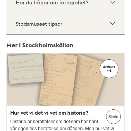
Har du frågor om fotografiet?
Stadsmuseet tipsar
Mer i Stockholmskällan
Relaterade
poster
Årskurs
och
4-6
teman
Hur vet vi det vi vet om historia?
Skola
Historia är berättelser om det som har hänt -
vår egen tids berättelse om dåtiden. Men hur vet vi