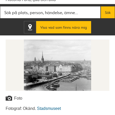
Fritextsök
Sök
Visa vad som finns nära mig
Foto
Fotograf: Okänd.
Stadsmuseet