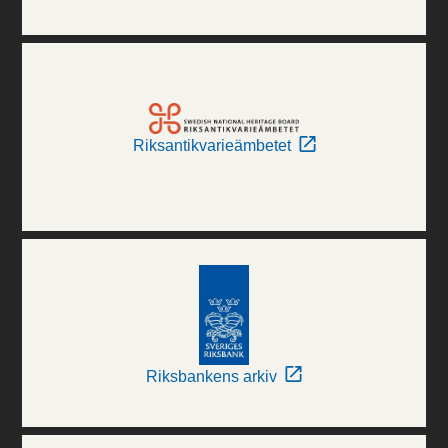
Riksantikvarieämbetet
Riksbankens arkiv