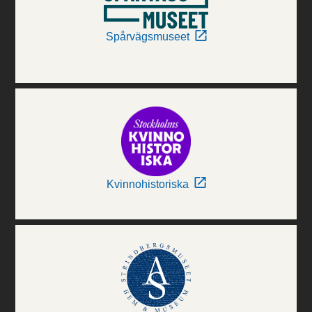
Spårvägsmuseet
Kvinnohistoriska