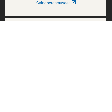
Strindbergsmuseet
Thielska Galleriet
Världskulturmuseerna