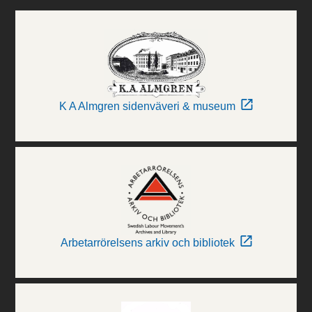
K A Almgren sidenväveri & museum
Arbetarrörelsens arkiv och bibliotek