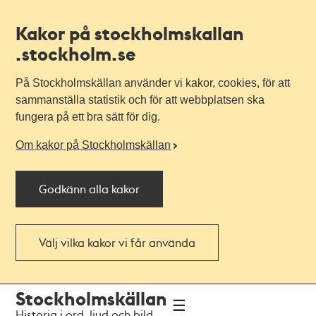
Kakor på stockholmskallan
.stockholm.se
På Stockholmskällan använder vi kakor, cookies, för att
sammanställa statistik och för att webbplatsen ska
fungera på ett bra sätt för dig.
Om kakor på Stockholmskällan
Godkänn alla kakor
Välj vilka kakor vi får använda
Till
Till
Stockholmskällan
navigationen
huvudinnehållet
Historia i ord, ljud och bild