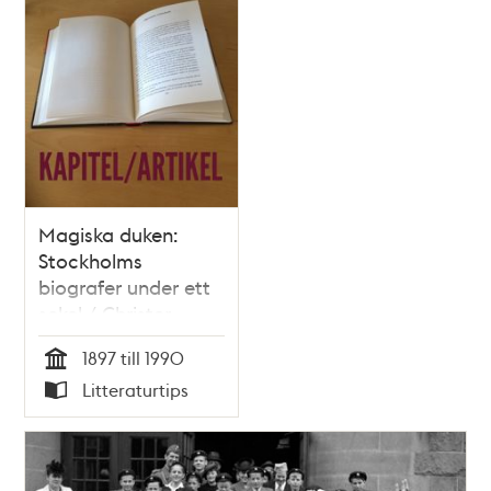
Magiska duken:
Stockholms
biografer under ett
sekel / Christer
Jörgensen
1897 till 1990
Tid
Litteraturtips
Typ