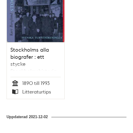
Stockholms alla
biografer : ett
stycke
Stockholmshistoria
från 90-tal till 90-
1890 till 1993
tal / Kurt Berglund
Tid
Litteraturtips
Typ
Uppdaterad
2021-12-02