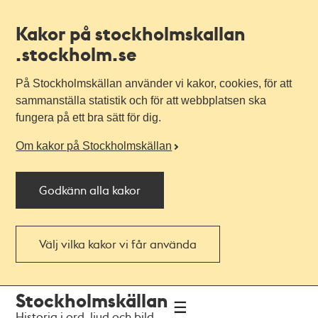
Kakor på stockholmskallan
.stockholm.se
På Stockholmskällan använder vi kakor, cookies, för att
sammanställa statistik och för att webbplatsen ska
fungera på ett bra sätt för dig.
Om kakor på Stockholmskällan
Godkänn alla kakor
Välj vilka kakor vi får använda
Till
Till
Stockholmskällan
navigationen
huvudinnehållet
Historia i ord, ljud och bild