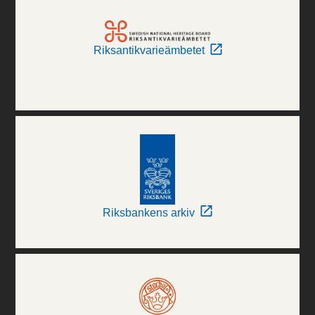
Riksantikvarieämbetet
Riksbankens arkiv