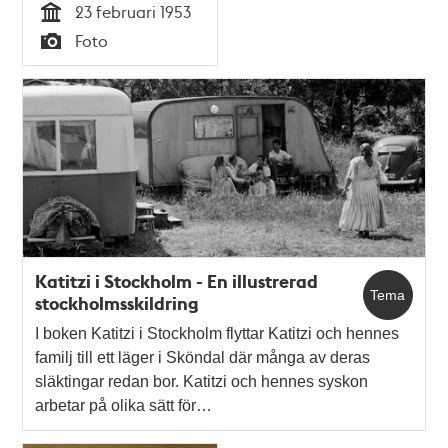
23 februari 1953
tredimensionella
Tid
Foto
premiär
Typ
Katitzi i Stockholm - En illustrerad
Tema
stockholmsskildring
I boken Katitzi i Stockholm flyttar Katitzi och hennes
familj till ett läger i Sköndal där många av deras
släktingar redan bor. Katitzi och hennes syskon
arbetar på olika sätt för…