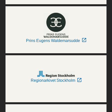
Prins Eugens Waldemarsudde
Regionarkivet Stockholm