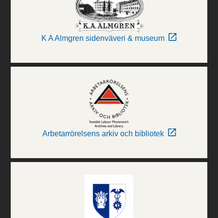
K A Almgren sidenväveri & museum
Arbetarrörelsens arkiv och bibliotek