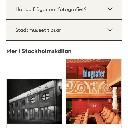
Har du frågor om fotografiet?
Stadsmuseet tipsar
Mer i Stockholmskällan
Relaterade
poster
och
teman