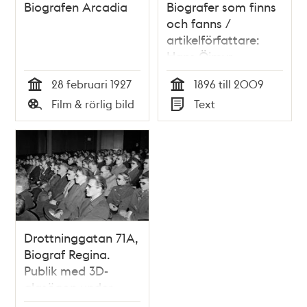
Biografen Arcadia
Biografer som finns
och fanns /
artikelförfattare:
Hans Öjmyr
28 februari 1927
1896 till 2009
Tid
Tid
Film & rörlig bild
Text
Typ
Typ
Drottninggatan 71A,
Biograf Regina.
Publik med 3D-
glasögon under
biografens