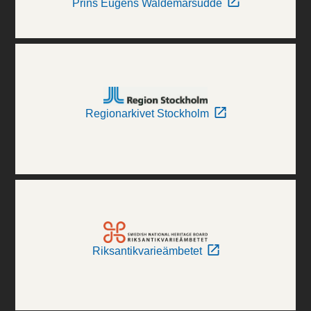
Prins Eugens Waldemarsudde
Regionarkivet Stockholm
Riksantikvarieämbetet