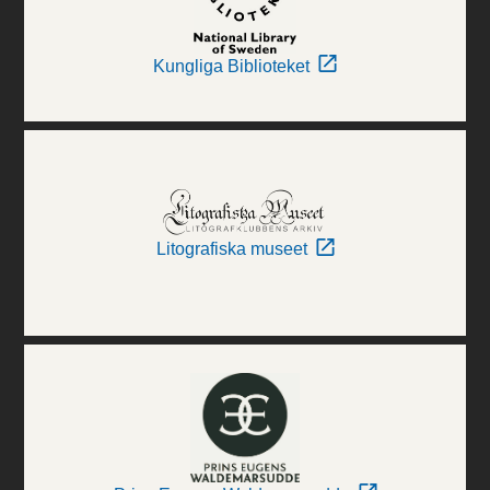
Kungliga Biblioteket
Litografiska museet