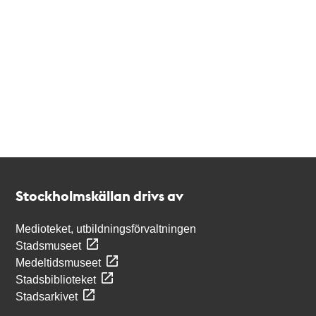
Kontakt
Stockholmskällan
Stockholmskällan drivs av
Medioteket, utbildningsförvaltningen
Stadsmuseet
Medeltidsmuseet
Stadsbiblioteket
Stadsarkivet