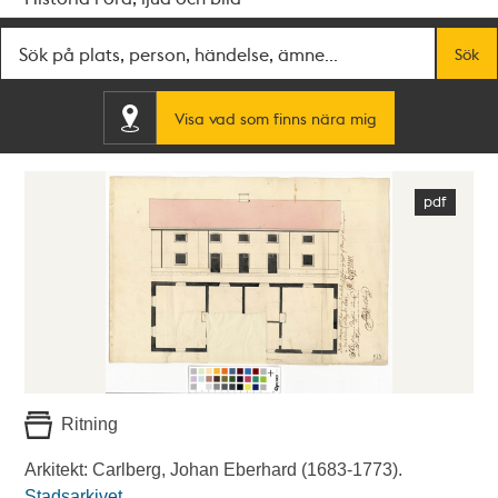
Fritextsök
Sök
Visa vad som finns nära mig
Ritning
Arkitekt: Carlberg, Johan Eberhard (1683-1773).
Stadsarkivet