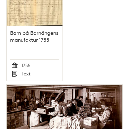
teman
Barn på Barnängens
manufaktur 1755
1755
Tid
Text
Typ