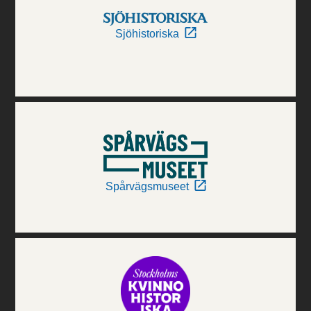
Sjöhistoriska
Spårvägsmuseet