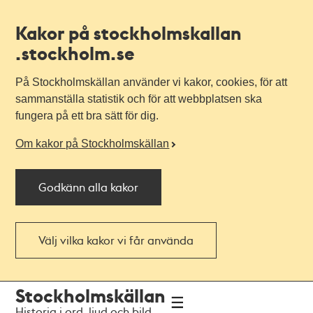
Kakor på stockholmskallan
.stockholm.se
På Stockholmskällan använder vi kakor, cookies, för att
sammanställa statistik och för att webbplatsen ska
fungera på ett bra sätt för dig.
Om kakor på Stockholmskällan
Godkänn alla kakor
Välj vilka kakor vi får använda
Till
Till
Stockholmskällan
navigationen
huvudinnehållet
Historia i ord, ljud och bild