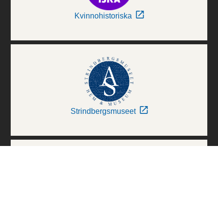
Kvinnohistoriska
Strindbergsmuseet
Thielska Galleriet