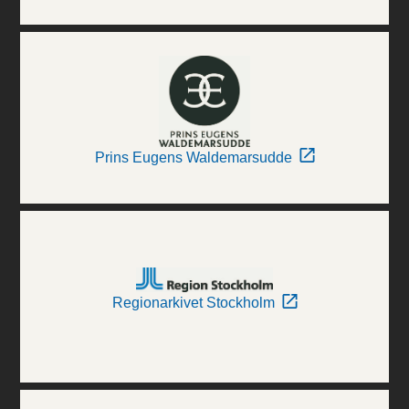
Prins Eugens Waldemarsudde
Regionarkivet Stockholm