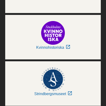
Kvinnohistoriska
Strindbergsmuseet