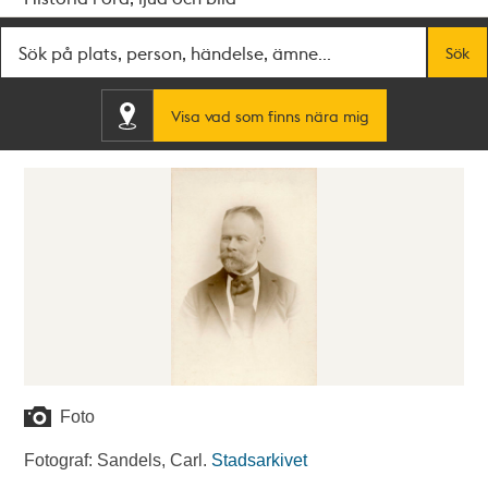
Fritextsök
Sök
Visa vad som finns nära mig
Foto
Fotograf: Sandels, Carl.
Stadsarkivet