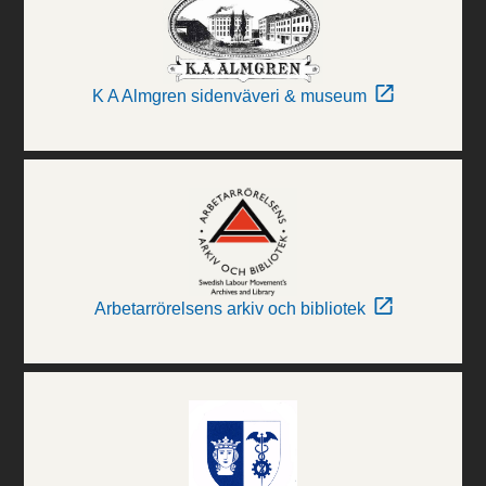
K A Almgren sidenväveri & museum
Arbetarrörelsens arkiv och bibliotek