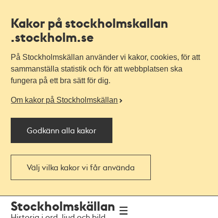
Kakor på stockholmskallan
.stockholm.se
På Stockholmskällan använder vi kakor, cookies, för att
sammanställa statistik och för att webbplatsen ska
fungera på ett bra sätt för dig.
Om kakor på Stockholmskällan
Godkänn alla kakor
Välj vilka kakor vi får använda
Till
Till
Stockholmskällan
navigationen
huvudinnehållet
Historia i ord, ljud och bild