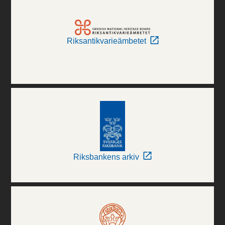
Riksantikvarieämbetet
Riksbankens arkiv