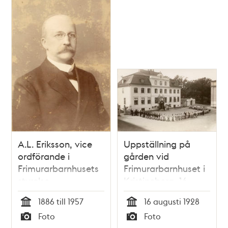
poster
och
teman
A.L. Eriksson, vice
Uppställning på
ordförande i
gården vid
Frimurarbarnhusets
Frimurarbarnhuset i
styrelse.
Kristineberg, 16
augusti 1928
1886 till 1957
16 augusti 1928
Tid
Tid
Foto
Foto
Typ
Typ