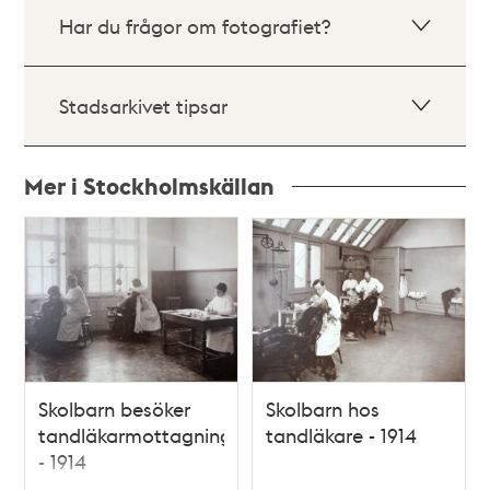
Har du frågor om fotografiet?
Stadsarkivet tipsar
Mer i Stockholmskällan
Relaterade
poster
och
teman
Skolbarn besöker
Skolbarn hos
tandläkarmottagning
tandläkare - 1914
- 1914