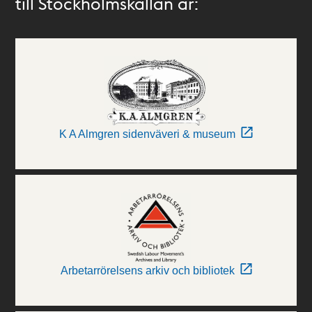
till Stockholmskällan är:
K A Almgren sidenväveri & museum
Arbetarrörelsens arkiv och bibliotek