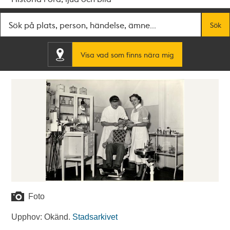
Fritextsök
Sök
Visa vad som finns nära mig
Foto
Upphov: Okänd.
Stadsarkivet