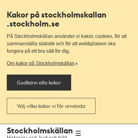
Kakor på stockholmskallan
.stockholm.se
På Stockholmskällan använder vi kakor, cookies, för att
sammanställa statistik och för att webbplatsen ska
fungera på ett bra sätt för dig.
Om kakor på Stockholmskällan
Godkänn alla kakor
Välj vilka kakor vi får använda
Till
Till
Stockholmskällan
navigationen
huvudinnehållet
Historia i ord, ljud och bild