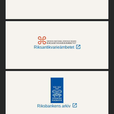
Riksantikvarieämbetet
Riksbankens arkiv