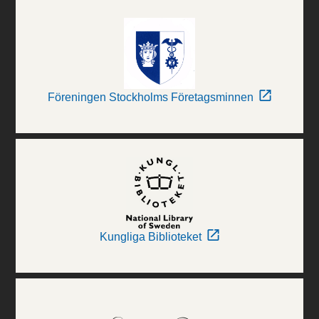
Föreningen Stockholms Företagsminnen
Kungliga Biblioteket