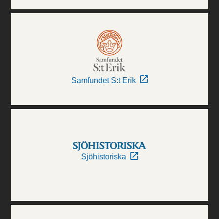
Samfundet S:t Erik
Sjöhistoriska