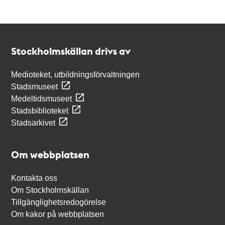
Kontakt
Stockholmskällan
Stockholmskällan drivs av
Medioteket, utbildningsförvaltningen
Stadsmuseet
Medeltidsmuseet
Stadsbiblioteket
Stadsarkivet
Om webbplatsen
Kontakta oss
Om Stockholmskällan
Tillgänglighetsredogörelse
Om kakor på webbplatsen