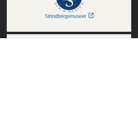
Strindbergsmuseet
Thielska Galleriet
Världskulturmuseerna