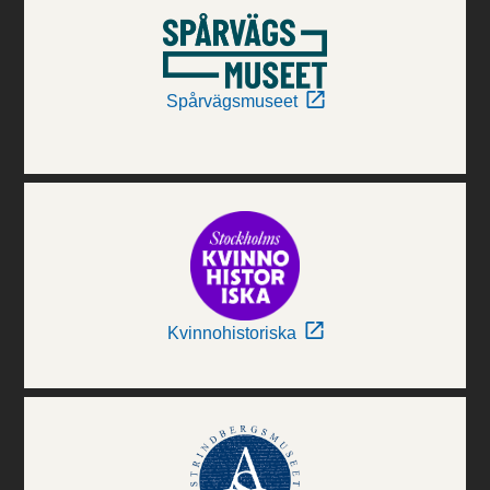
Spårvägsmuseet
Kvinnohistoriska