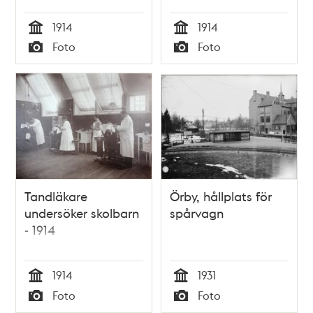
1914
1914
Tid
Tid
Foto
Foto
Typ
Typ
Tandläkare
Örby, hållplats för
undersöker skolbarn
spårvagn
- 1914
1914
1931
Tid
Tid
Foto
Foto
Typ
Typ