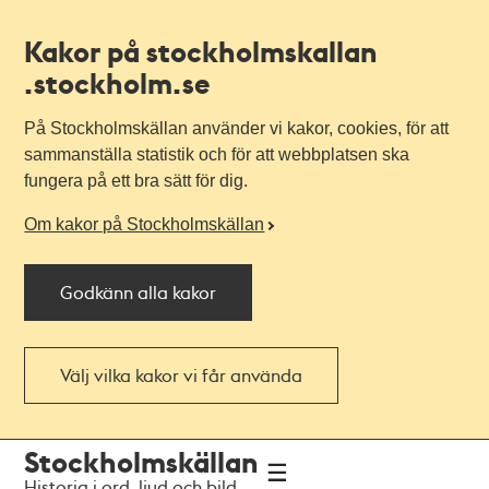
Kakor på stockholmskallan
.stockholm.se
På Stockholmskällan använder vi kakor, cookies, för att
sammanställa statistik och för att webbplatsen ska
fungera på ett bra sätt för dig.
Om kakor på Stockholmskällan
Godkänn alla kakor
Välj vilka kakor vi får använda
Till
Till
Stockholmskällan
navigationen
huvudinnehållet
Historia i ord, ljud och bild