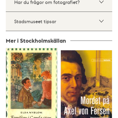
Har du frågor om fotografiet?
Stadsmuseet tipsar
Mer i Stockholmskällan
Relaterade
poster
och
teman