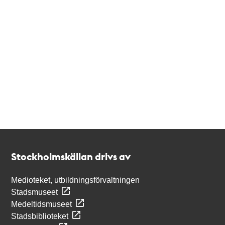
Kontakt
Stockholmskällan
Stockholmskällan drivs av
Medioteket, utbildningsförvaltningen
Stadsmuseet
Medeltidsmuseet
Stadsbiblioteket