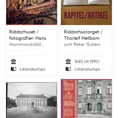
Riddarhuset /
Riddarhustorget /
fotografier: Hans
Thorleif Hellbom
Hammarskiöld ;
och Peter Gullers
texter: Alf Åberg,
Claes Ellehag och
-
1625 till 1990
Anna Hamilton
Tid
Tid
Litteraturtips
Litteraturtips
Typ
Typ