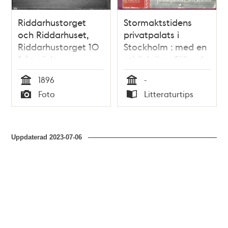
Riddarhustorget
Stormaktstidens
och Riddarhuset,
privatpalats i
Riddarhustorget 10
Stockholm : med en
från söder
utblick över följande
sekler / Martin Arvid
1896
-
Ohlsson
Tid
Tid
Foto
Litteraturtips
Typ
Typ
Uppdaterad
2023-07-06