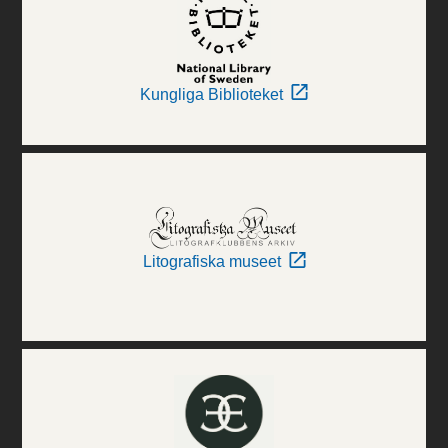
Kungliga Biblioteket
Litografiska museet