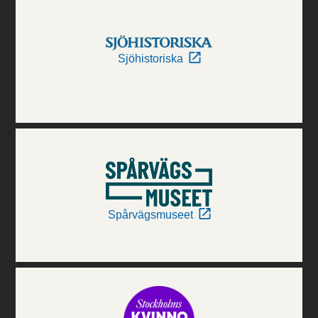
Sjöhistoriska
Spårvägsmuseet