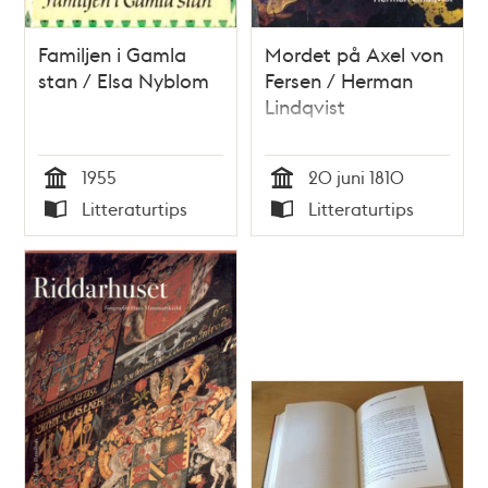
Familjen i Gamla
Mordet på Axel von
stan / Elsa Nyblom
Fersen / Herman
Lindqvist
1955
20 juni 1810
Tid
Tid
Litteraturtips
Litteraturtips
Typ
Typ