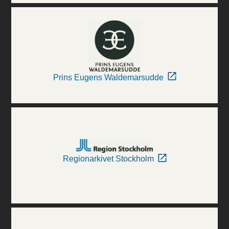
Prins Eugens Waldemarsudde
Regionarkivet Stockholm