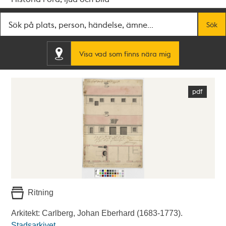
Fritextsök
Sök
Visa vad som finns nära mig
Ritning
Arkitekt: Carlberg, Johan Eberhard (1683-1773).
Stadsarkivet