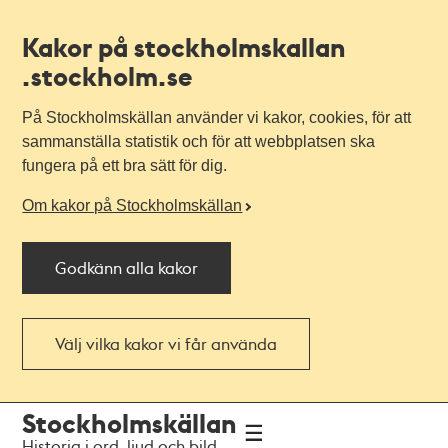
Kakor på stockholmskallan
.stockholm.se
På Stockholmskällan använder vi kakor, cookies, för att
sammanställa statistik och för att webbplatsen ska
fungera på ett bra sätt för dig.
Om kakor på Stockholmskällan
Godkänn alla kakor
Välj vilka kakor vi får använda
Till
Till
Stockholmskällan
navigationen
huvudinnehållet
Historia i ord, ljud och bild