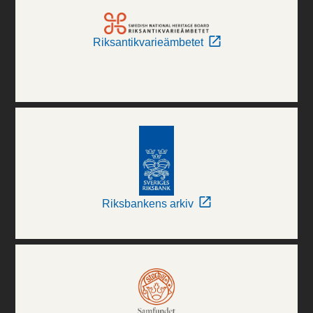
Riksantikvarieämbetet
Riksbankens arkiv