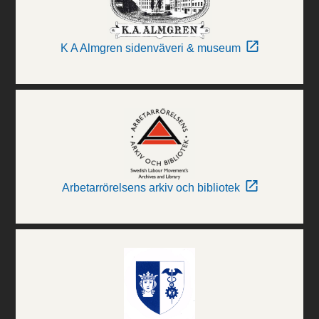
K A Almgren sidenväveri & museum
Arbetarrörelsens arkiv och bibliotek