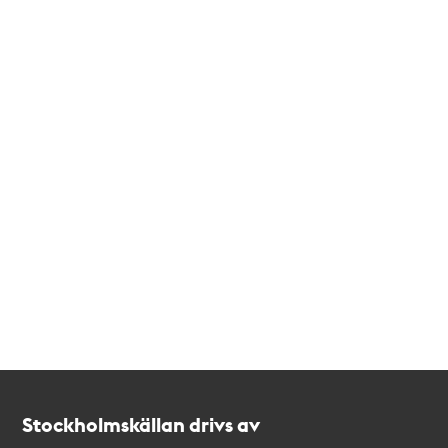
Kontakt
Stockholmskällan
Stockholmskällan drivs av