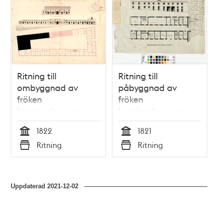
och
teman
Ritning till
Ritning till
ombyggnad av
påbyggnad av
fröken
fröken
Lantingshausens
Lantingshausens
uthus på
hus på Blasieholmen
1822
1821
Blasieholmen 1822
1821
Tid
Tid
Ritning
Ritning
Typ
Typ
Uppdaterad
2021-12-02