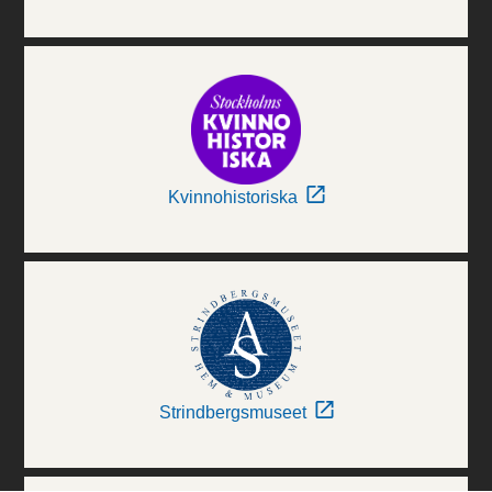
Kvinnohistoriska
Strindbergsmuseet